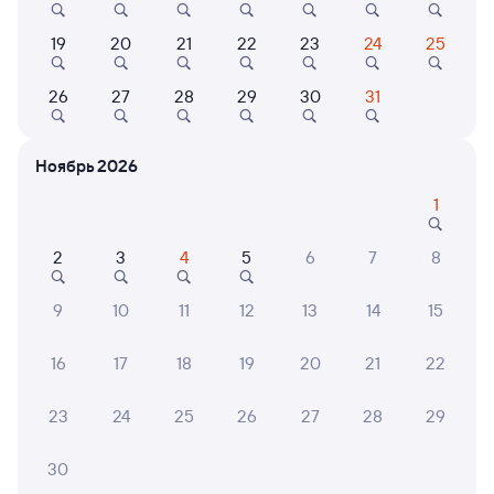
Онлайн-возврат билетов без очереди в кассу
19
20
21
22
23
24
25
Выбор любимых мест на схемах вагонов
Подробные ответы на вопросы о поездке или
26
27
28
29
30
31
покупке
СМС-сопровождение до посадки в поезд
Ноябрь 2026
Оформление без регистрации на сайте
1
2
3
4
5
6
7
8
Частые вопросы
9
10
11
12
13
14
15
Что нужно, чтобы сесть в поезд?
Как поменять билет на другую дату или
16
17
18
19
20
21
22
на другой поезд?
23
24
25
26
27
28
29
Как вернуть билет?
Что делать, если ошибся при вводе данных
30
пассажира?