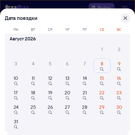
Войти
Дата поездки
Выберите день, чтобы найти
ж/д
ПН
ВТ
СР
ЧТ
ПТ
СБ
ВС
билеты Шафраново — Умёт
Август 2026
22 года работаем для вас
42 млн путешествуют с на
1
2
Откуда
3
4
5
6
7
8
9
Куда
10
11
12
13
14
15
16
Когда
17
18
19
20
21
22
23
Кто едет
24
25
26
27
28
29
30
31
Найти поезда