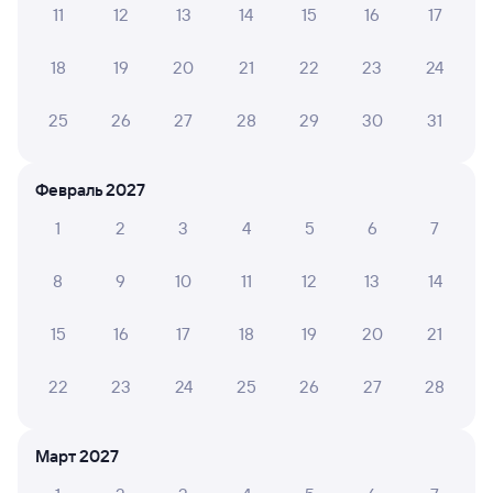
11
12
13
14
15
16
17
А ещё здесь можно найти
18
19
20
21
22
23
24
Обратные билеты из Шафраново в Умёт
Отели
25
26
27
28
29
30
31
Расписание поездов Умёт
Февраль 2027
1
2
3
4
5
6
7
8
9
10
11
12
13
14
15
16
17
18
19
20
21
22
23
24
25
26
27
28
Март 2027