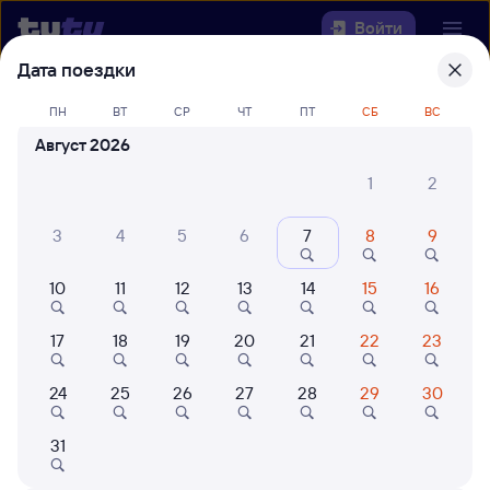
Войти
Дата поездки
Выберите день, чтобы найти
ж/д
ПН
ВТ
СР
ЧТ
ПТ
СБ
ВС
билеты Шафраново — Тайга
Август 2026
22 года работаем для вас
42 млн путешествуют с на
1
2
Откуда
3
4
5
6
7
8
9
Куда
10
11
12
13
14
15
16
Когда
17
18
19
20
21
22
23
Кто едет
24
25
26
27
28
29
30
Найти поезда
31