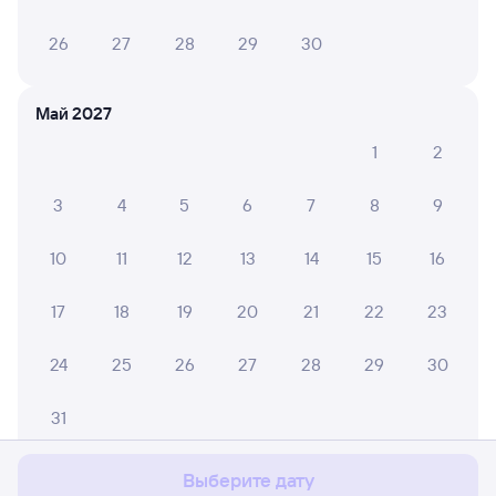
26
27
28
29
30
Май 2027
1
2
3
4
5
6
7
8
9
10
11
12
13
14
15
16
17
18
19
20
21
22
23
24
25
26
27
28
29
30
Мы используем cookies для более удобной работы
с сайтом.
Подробнее
31
Соглашаюсь
Выберите дату
Июнь 2027