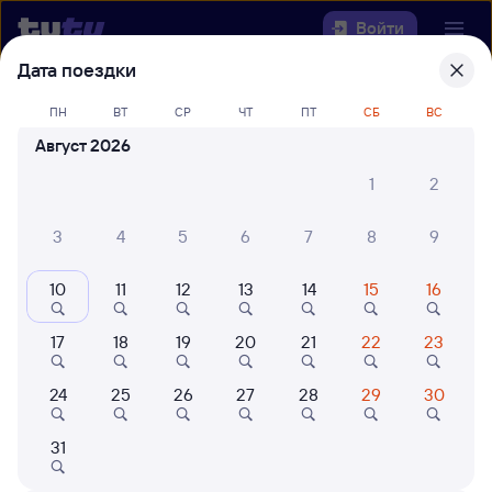
Войти
Дата поездки
Выберите день, чтобы найти
ж/д
ПН
ВТ
СР
ЧТ
ПТ
СБ
ВС
билеты Шафраново — Сочи
Август 2026
Откуда
1
2
Куда
3
4
5
6
7
8
9
10
11
12
13
14
15
16
Когда
17
18
19
20
21
22
23
Кто едет
24
25
26
27
28
29
30
Найти поезда
31