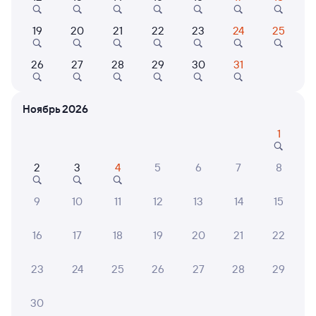
19
20
21
22
23
24
25
9,3
Показать
Отель
26
27
28
29
30
31
ещё 2
Отель Девяточка
варианта
Ноябрь 2026
2 ⁠612 ⁠₽
1
2
3
4
5
6
7
8
6 причин купить ж/д билеты
9
10
11
12
13
14
15
Онлайн-покупка за 4 минуты
16
17
18
19
20
21
22
Онлайн-возврат билетов без очереди в кассу
Выбор любимых мест на схемах вагонов
23
24
25
26
27
28
29
Подробные ответы на вопросы о поездке или
30
покупке