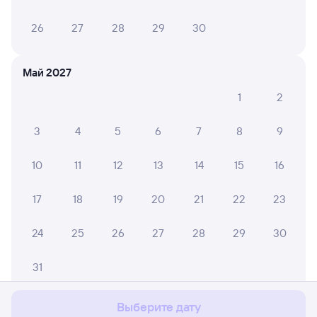
26
27
28
29
30
Май 2027
1
2
3
4
5
6
7
8
9
10
11
12
13
14
15
16
17
18
19
20
21
22
23
24
25
26
27
28
29
30
Мы используем cookies для более удобной работы
с сайтом.
Подробнее
31
Соглашаюсь
Выберите дату
Июнь 2027