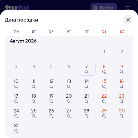
Войти
Дата поездки
Выберите день, чтобы найти
ж/д
ПН
ВТ
СР
ЧТ
ПТ
СБ
ВС
билеты Шафраново — Сердобск
Август 2026
22 года работаем для вас
42 млн путешествуют с на
1
2
Откуда
3
4
5
6
7
8
9
Куда
10
11
12
13
14
15
16
Когда
17
18
19
20
21
22
23
Кто едет
24
25
26
27
28
29
30
Найти поезда
31