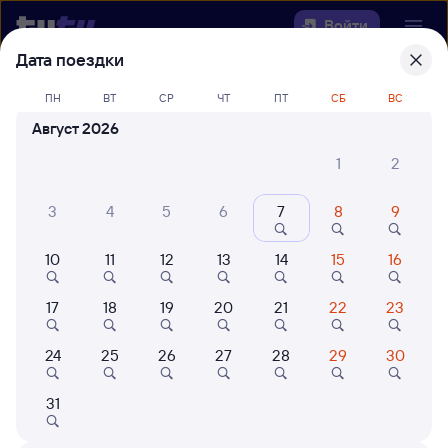
Войти
Дата поездки
Выберите день, чтобы найти
ж/д
ПН
ВТ
СР
ЧТ
ПТ
СБ
ВС
билеты Шафраново — Ржава
Август 2026
Откуда
1
2
Куда
3
4
5
6
7
8
9
10
11
12
13
14
15
16
Когда
17
18
19
20
21
22
23
Кто едет
24
25
26
27
28
29
30
Найти поезда
31