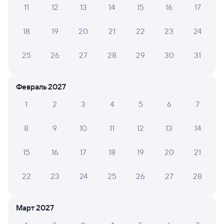
Инструкция по приобретению билетов
11
12
13
14
15
16
17
Способы оплаты
Правила работы сервиса
18
19
20
21
22
23
24
А ещё здесь можно найти
Обратные билеты из Шафраново в Ремонтную
25
26
27
28
29
30
31
Отели
Февраль 2027
Расписание поездов Дубовское
1
2
3
4
5
6
7
8
9
10
11
12
13
14
15
16
17
18
19
20
21
22
23
24
25
26
27
28
Март 2027