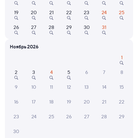
Онлайн-возврат билетов без очереди в кассу
19
20
21
22
23
24
25
Выбор любимых мест на схемах вагонов
26
27
28
29
30
31
Подробные ответы на вопросы о поездке или
покупке
Ноябрь 2026
СМС-сопровождение до посадки в поезд
1
Оформление без регистрации на сайте
2
3
4
5
6
7
8
Частые вопросы
9
10
11
12
13
14
15
Что нужно, чтобы сесть в поезд?
16
17
18
19
20
21
22
Как поменять билет на другую дату или
на другой поезд?
23
24
25
26
27
28
29
Как вернуть билет?
30
Что делать, если ошибся при вводе данных