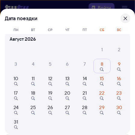
Войти
Дата поездки
Выберите день, чтобы найти
ж/д
ПН
ВТ
СР
ЧТ
ПТ
СБ
ВС
билеты Шафраново — Ремонтная
Август 2026
22 года работаем для вас
42 млн путешествуют с на
1
2
Откуда
3
4
5
6
7
8
9
Куда
10
11
12
13
14
15
16
Когда
17
18
19
20
21
22
23
Кто едет
24
25
26
27
28
29
30
31
Найти поезда