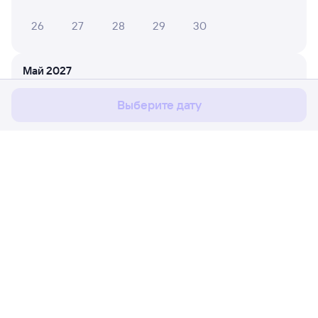
26
27
28
29
30
Мы используем cookies для более удобной работы
с сайтом.
Подробнее
Май 2027
Соглашаюсь
1
2
Выберите дату
3
4
5
6
7
8
9
10
11
12
13
14
15
16
17
18
19
20
21
22
23
Расписание поездов
Ж/д билеты Шафраново → Ремонтная
24
25
26
27
28
29
30
Путешественникам
31
Партнёрам
Июнь 2027
Помощь