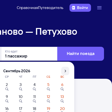
Справочная
Путеводитель
Войти
ново — Петухово
Кто едет
Найти поезда
Сентябрь 2026
СР
ЧТ
ПТ
СБ
ВС
2
3
4
5
6
9
10
11
12
13
16
17
18
19
20