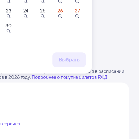
23
24
25
26
27
30
 маршруту
бытия, либо посмотрите
рт
Выбрать
хово. Имейте в виду, возможны изменения в расписании.
в в 2026 году.
Подробнее о покупке билетов РЖД
ы сервиса