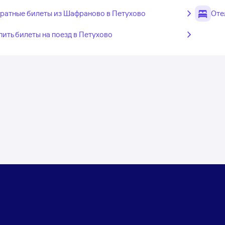
ратные билеты из Шафраново в Петухово
Оте
пить билеты на поезд в Петухово