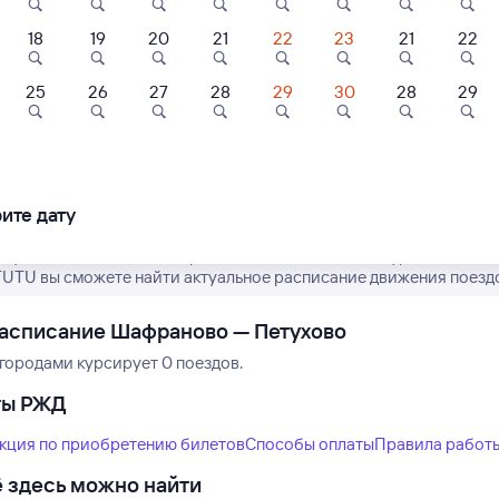
18
19
20
21
22
23
21
22
25
26
27
28
29
30
28
29
Нет рейсов по этому
Измените место отправления или при
другой транспо
ите дату
рафик движения пассажирских поездов РЖД из Шафраново в Пету
TUTU вы сможете найти актуальное расписание движения поездо
асписание Шафраново — Петухово
городами курсирует 0 поездов.
ты РЖД
кция по приобретению билетов
Способы оплаты
Правила работ
 здесь можно найти