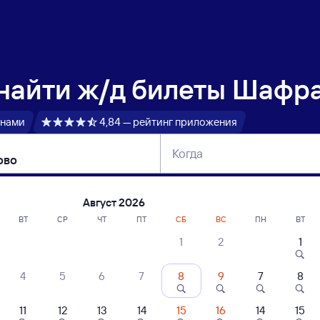
 найти
ж/д билеты Шафра
 нами
4,84 — рейтинг приложения
Когда
тербург
Москва
Сегодня
Завтра
Август 2026
ВТ
СР
ЧТ
ПТ
СБ
ВС
ПН
ВТ
1
2
1
сание поездов Шафраново — Петухово
4
5
6
7
8
9
7
8
11
12
13
14
15
16
14
15