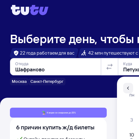
Выберите день, чтобы
22 года работаем для вас
42 млн путешествуют с
Откуда
Куда
Москва
Санкт-Петербург
Санкт-Пе
ПН
Распи
3
6 причин купить ж/д билеты
10