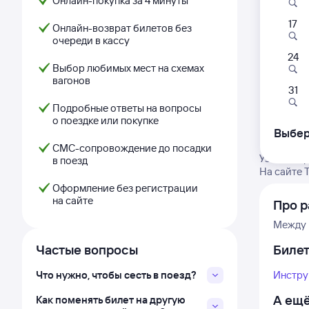
Онлайн-покупка за 4 минуты
17
Онлайн-возврат билетов без
очереди в кассу
24
Выбор любимых мест на схемах
вагонов
31
Подробные ответы на вопросы
о поездке или покупке
Выбер
СМС-сопровождение до посадки
Узнайте г
в поезд
На сайте 
Оформление без регистрации
на сайте
Про р
Между 
Частые вопросы
Биле
Что нужно, чтобы сесть в поезд?
Инстру
А ещё
Как поменять билет на другую