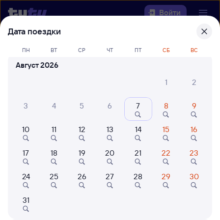
Войти
Дата поездки
Выберите день, чтобы найти
ж/д
ПН
ВТ
СР
ЧТ
ПТ
СБ
ВС
билеты Шафраново — Нижнеудинск
Август 2026
22 года работаем для вас
42 млн путешествуют с на
1
2
Откуда
3
4
5
6
7
8
9
Куда
10
11
12
13
14
15
16
Когда
17
18
19
20
21
22
23
Кто едет
24
25
26
27
28
29
30
Найти поезда
31