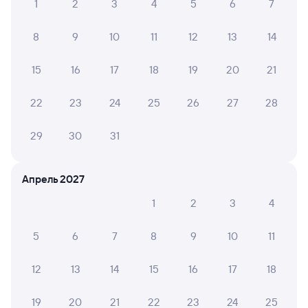
в Нижнеудинск
1
2
3
4
5
6
7
Отели Нижнеудинска
8
9
10
11
12
13
14
Железнодорожные билеты до Нижнеудинска
15
16
17
18
19
20
21
22
23
24
25
26
27
28
29
30
31
Апрель 2027
1
2
3
4
5
6
7
8
9
10
11
12
13
14
15
16
17
18
19
20
21
22
23
24
25