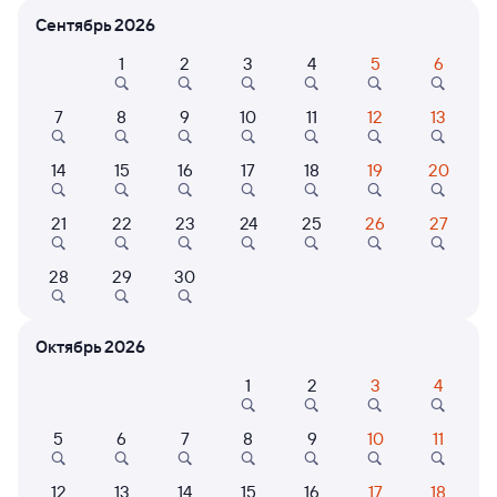
Сентябрь 2026
Расписание поездов
1
2
3
4
5
6
Шафраново — Нижнеудинск
7
8
9
10
11
12
13
14
15
16
17
18
19
20
21
22
23
24
25
26
27
28
29
30
Нет рейсов по этому маршруту
Измените место отправления или прибытия, либо
посмотрите другой транспорт
Октябрь 2026
1
2
3
4
Отели в Нижнеудинске
Все
5
6
7
8
9
10
11
Путешественникам нравятся эти варианты
12
13
14
15
16
17
18