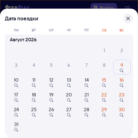
Войти
Дата поездки
Выберите день, чтобы найти
ж/д
ПН
ВТ
СР
ЧТ
ПТ
СБ
ВС
билеты Шафраново — Лопча
Август 2026
Откуда
1
2
Куда
3
4
5
6
7
8
9
10
11
12
13
14
15
16
Когда
17
18
19
20
21
22
23
Кто едет
24
25
26
27
28
29
30
Найти поезда
31