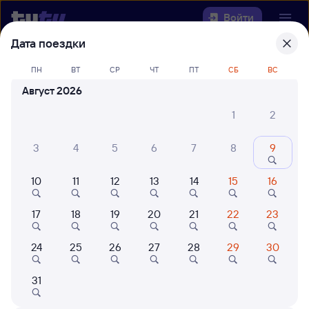
Войти
Дата поездки
Выберите день, чтобы найти
ж/д
ПН
ВТ
СР
ЧТ
ПТ
СБ
ВС
билеты Шафраново — Лена
Август 2026
Откуда
1
2
Куда
3
4
5
6
7
8
9
10
11
12
13
14
15
16
Когда
17
18
19
20
21
22
23
Кто едет
24
25
26
27
28
29
30
Найти поезда
31