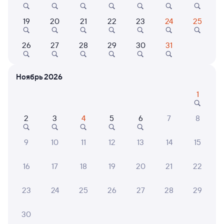
10
7,8
7,6
19
20
21
22
23
24
25
Квартира
Отель
О
Квартира
Отель Флагман
Лена
26
27
28
29
30
31
Однакомнатная
2 ⁠101 ⁠₽
5 ⁠738 ⁠₽
5 ⁠304
Ноябрь 2026
1
6 причин купить ж/д билеты
2
3
4
5
6
7
8
Онлайн-покупка за 4 минуты
9
10
11
12
13
14
15
Онлайн-возврат билетов без очереди в кассу
16
17
18
19
20
21
22
Выбор любимых мест на схемах вагонов
23
24
25
26
27
28
29
Подробные ответы на вопросы о поездке или
покупке
30
СМС-сопровождение до посадки в поезд