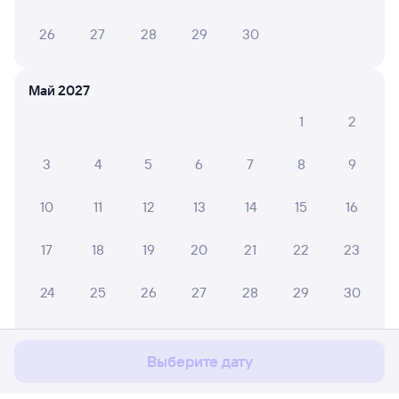
26
27
28
29
30
Май 2027
1
2
3
4
5
6
7
8
9
10
11
12
13
14
15
16
17
18
19
20
21
22
23
Мы используем cookies для более удобной работы
24
25
26
27
28
29
30
с сайтом.
Подробнее
31
Соглашаюсь
Выберите дату
Июнь 2027