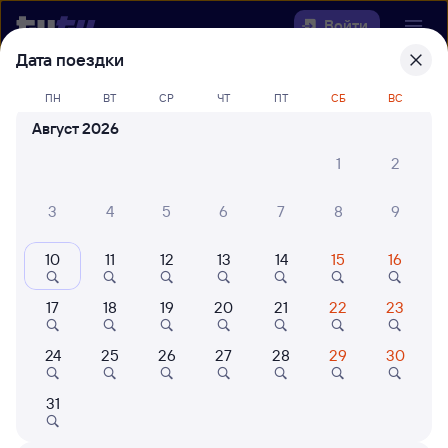
Войти
Дата поездки
Выберите день, чтобы найти
ж/д
ПН
ВТ
СР
ЧТ
ПТ
СБ
ВС
билеты Шафраново — Кропачёво
Август 2026
Откуда
1
2
Куда
3
4
5
6
7
8
9
10
11
12
13
14
15
16
Когда
17
18
19
20
21
22
23
Кто едет
24
25
26
27
28
29
30
Найти поезда
31