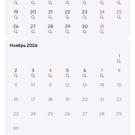
Выбор любимых мест на схемах вагонов
19
20
21
22
23
24
25
Подробные ответы на вопросы о поездке или
26
27
28
29
30
31
покупке
СМС-сопровождение до посадки в поезд
Ноябрь 2026
Оформление без регистрации на сайте
1
2
3
4
5
6
7
8
Частые вопросы
9
10
11
12
13
14
15
Что нужно, чтобы сесть в поезд?
Как поменять билет на другую дату или
16
17
18
19
20
21
22
на другой поезд?
Как вернуть билет?
23
24
25
26
27
28
29
Что делать, если ошибся при вводе данных
30
пассажира?