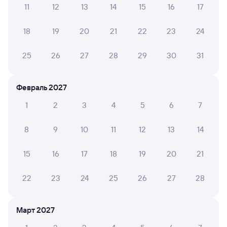
Способы оплаты
Правила работы сервиса
11
12
13
14
15
16
17
А ещё здесь можно найти
18
19
20
21
22
23
24
Обратные билеты из Шафраново в Кропачёво
25
26
27
28
29
30
31
Отели
Билеты на поезд Кропачёво
Февраль 2027
1
2
3
4
5
6
7
8
9
10
11
12
13
14
15
16
17
18
19
20
21
22
23
24
25
26
27
28
Март 2027