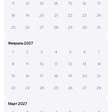
11
12
13
14
15
16
17
Обратные билеты из Шафраново в Козульку
18
19
20
21
22
23
24
Отели
25
26
27
28
29
30
31
Билеты на поезд до Козульки
Февраль 2027
1
2
3
4
5
6
7
8
9
10
11
12
13
14
15
16
17
18
19
20
21
22
23
24
25
26
27
28
Март 2027