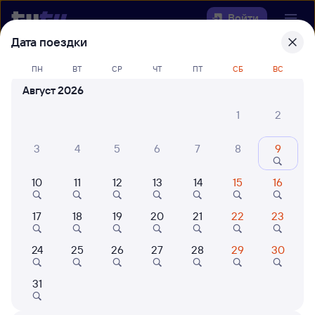
Войти
Дата поездки
Выберите день, чтобы найти
ж/д
ПН
ВТ
СР
ЧТ
ПТ
СБ
ВС
билеты Шафраново — Козулька
Август 2026
Откуда
1
2
Куда
3
4
5
6
7
8
9
10
11
12
13
14
15
16
Когда
17
18
19
20
21
22
23
Кто едет
24
25
26
27
28
29
30
Найти поезда
31