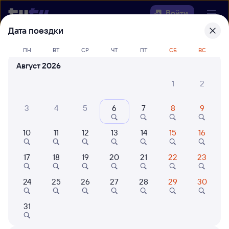
Войти
Дата поездки
Выберите день, чтобы найти
ж/д
ПН
ВТ
СР
ЧТ
ПТ
СБ
ВС
билеты Шафраново — Киренга
Август 2026
22 года работаем для вас
42 млн путешествуют с на
1
2
Откуда
3
4
5
6
7
8
9
Куда
10
11
12
13
14
15
16
Когда
17
18
19
20
21
22
23
Кто едет
24
25
26
27
28
29
30
31
Найти поезда