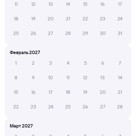
11
12
13
14
15
16
17
А ещё здесь можно найти
18
19
20
21
22
23
24
Обратные билеты из Шафраново в Киренгу
Отели
25
26
27
28
29
30
31
Железнодорожные билеты Магистральный
Февраль 2027
1
2
3
4
5
6
7
8
9
10
11
12
13
14
15
16
17
18
19
20
21
22
23
24
25
26
27
28
Март 2027