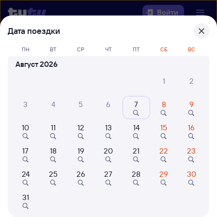
Войти
Дата поездки
Выберите день, чтобы найти
ж/д
ПН
ВТ
СР
ЧТ
ПТ
СБ
ВС
билеты Шафраново — Кинель
Август 2026
22 года работаем для вас
42 млн путешествуют с на
1
2
Откуда
3
4
5
6
7
8
9
Куда
10
11
12
13
14
15
16
Когда
17
18
19
20
21
22
23
Кто едет
24
25
26
27
28
29
30
Найти поезда
31