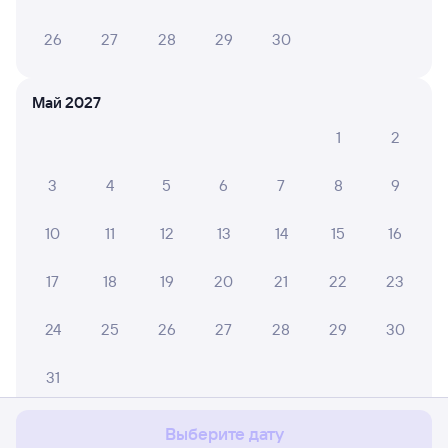
26
27
28
29
30
Май 2027
1
2
3
4
5
6
7
8
9
10
11
12
13
14
15
16
17
18
19
20
21
22
23
24
25
26
27
28
29
30
Мы используем cookies для более удобной работы
с сайтом.
Подробнее
31
Соглашаюсь
Выберите дату
Июнь 2027