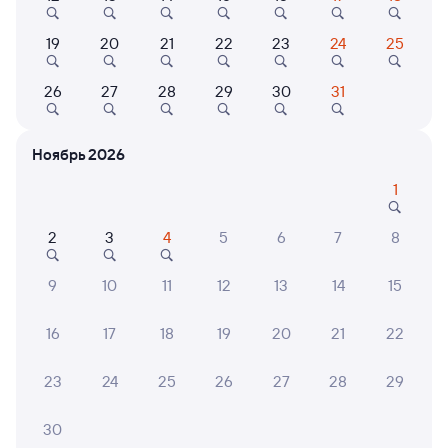
19
20
21
22
23
24
25
Показать
Коттеджи, дома
26
27
28
29
30
31
ещё 2
Частный дом
варианта
Коттедж Кипр
Ноябрь 2026
10 ⁠619 ⁠₽
1
2
3
4
5
6
7
8
6 причин купить ж/д билеты
9
10
11
12
13
14
15
Онлайн-покупка за 4 минуты
16
17
18
19
20
21
22
Онлайн-возврат билетов без очереди в кассу
Выбор любимых мест на схемах вагонов
23
24
25
26
27
28
29
Подробные ответы на вопросы о поездке или
30
покупке