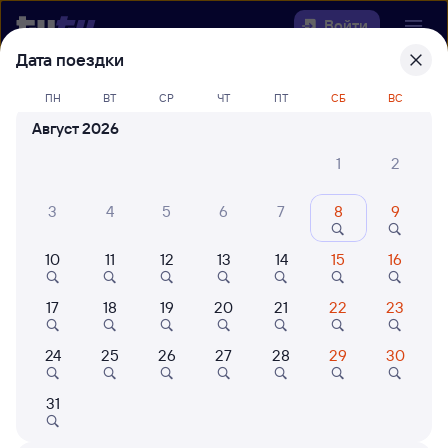
Войти
Дата поездки
Выберите день, чтобы найти
ж/д
ПН
ВТ
СР
ЧТ
ПТ
СБ
ВС
билеты Шафраново — Хребтовая
Август 2026
Откуда
1
2
Куда
3
4
5
6
7
8
9
10
11
12
13
14
15
16
Когда
17
18
19
20
21
22
23
Кто едет
24
25
26
27
28
29
30
Найти поезда
31