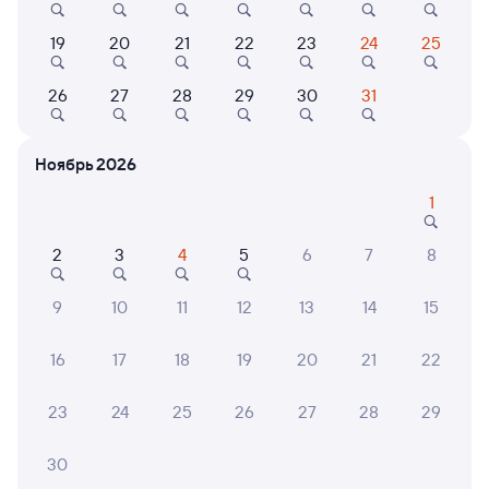
Выбор любимых мест на схемах вагонов
19
20
21
22
23
24
25
Подробные ответы на вопросы о поездке или
покупке
26
27
28
29
30
31
СМС-сопровождение до посадки в поезд
Ноябрь 2026
Оформление без регистрации на сайте
1
Частые вопросы
2
3
4
5
6
7
8
Что нужно, чтобы сесть в поезд?
9
10
11
12
13
14
15
Как поменять билет на другую дату или
на другой поезд?
16
17
18
19
20
21
22
Как вернуть билет?
23
24
25
26
27
28
29
Что делать, если ошибся при вводе данных
пассажира?
30
Как перевезти животное в поезде?