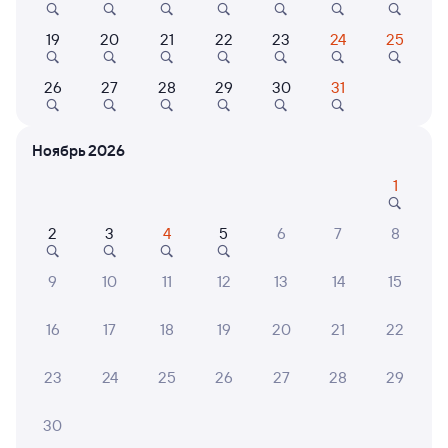
Онлайн-возврат билетов без очереди в кассу
19
20
21
22
23
24
25
Выбор любимых мест на схемах вагонов
Подробные ответы на вопросы о поездке или
26
27
28
29
30
31
покупке
СМС-сопровождение до посадки в поезд
Ноябрь 2026
Оформление без регистрации на сайте
1
2
3
4
5
6
7
8
Частые вопросы
9
10
11
12
13
14
15
Что нужно, чтобы сесть в поезд?
Как поменять билет на другую дату или
16
17
18
19
20
21
22
на другой поезд?
23
24
25
26
27
28
29
Как вернуть билет?
Что делать, если ошибся при вводе данных
30
пассажира?