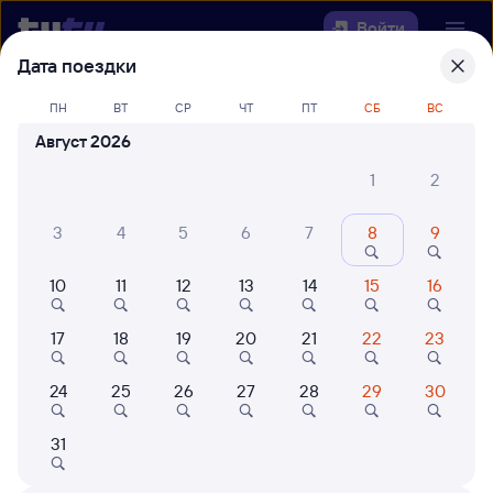
Войти
Дата поездки
Выберите день, чтобы найти
ж/д
ПН
ВТ
СР
ЧТ
ПТ
СБ
ВС
билеты Шафраново — Икабья
Август 2026
22 года работаем для вас
42 млн путешествуют с на
1
2
Откуда
3
4
5
6
7
8
9
Куда
10
11
12
13
14
15
16
Когда
17
18
19
20
21
22
23
Кто едет
24
25
26
27
28
29
30
31
Найти поезда