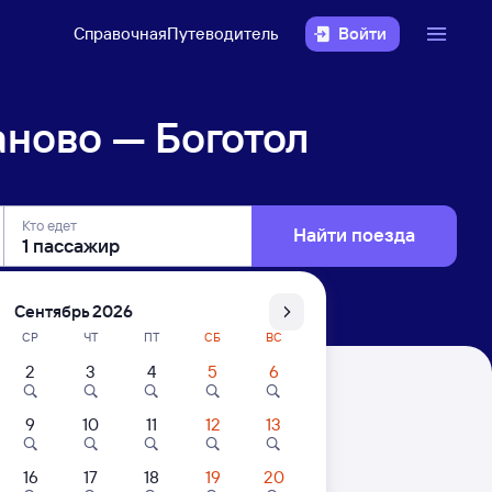
Справочная
Путеводитель
Войти
ново — Боготол
Кто едет
Найти поезда
Сентябрь 2026
СР
ЧТ
ПТ
СБ
ВС
2
3
4
5
6
9
10
11
12
13
16
17
18
19
20