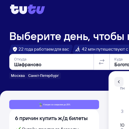
Выберите день, чтобы
22 года работаем для вас
42 млн путешествуют с
Откуда
Куда
Москва
Санкт-Петербург
Санкт-Пе
ПН
Распи
3
6 причин купить ж/д билеты
10