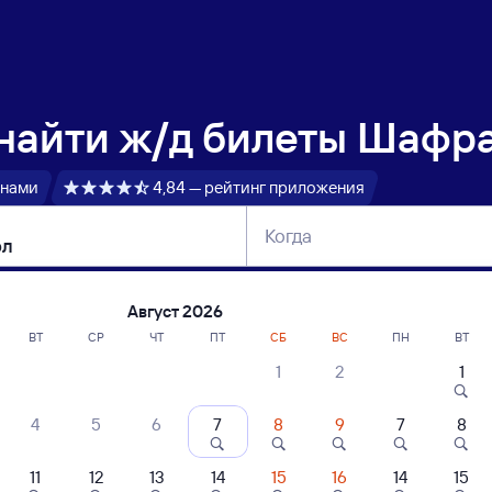
 найти
ж/д билеты Шафра
 нами
4,84 — рейтинг приложения
Когда
тербург
Москва
Сегодня
Завтра
Август 2026
ВТ
СР
ЧТ
ПТ
СБ
ВС
ПН
ВТ
1
2
1
сание поездов Шафраново — Боготол
4
5
6
7
8
9
7
8
11
12
13
14
15
16
14
15