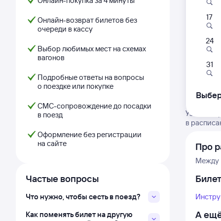
Онлайн-покупка за 4 минуты
17
Онлайн-возврат билетов без
очереди в кассу
24
Выбор любимых мест на схемах
вагонов
31
Подробные ответы на вопросы
о поездке или покупке
Выбер
СМС-сопровождение до посадки
Узнайте в
в поезд
в расписа
Оформление без регистрации
на сайте
Про р
Между 
Частые вопросы
Биле
Что нужно, чтобы сесть в поезд?
Инстру
А ещё
Как поменять билет на другую