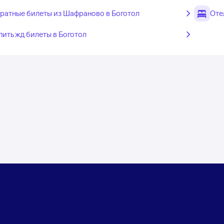
ратные билеты из Шафраново в Боготол
Оте
пить жд билеты в Боготол