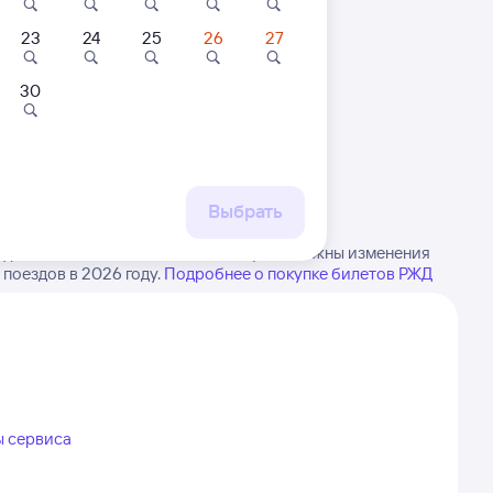
23
24
25
26
27
30
 маршруту
бытия, либо посмотрите
рт
Выбрать
франово в Боготол. Имейте в виду, возможны изменения
 поездов в 2026 году.
Подробнее о покупке билетов РЖД
ы сервиса