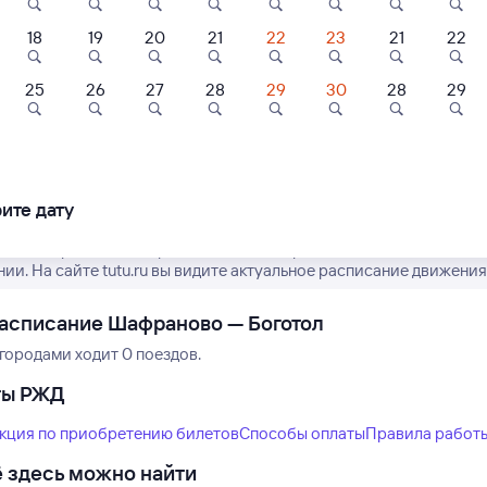
18
19
20
21
22
23
21
22
25
26
27
28
29
30
28
29
Нет рейсов по этому
Измените место отправления или при
другой транспо
ите дату
ремя отправления и прибытия пассажирских поездов РЖД из Ша
нии. На сайте tutu.ru вы видите актуальное расписание движения
асписание Шафраново — Боготол
городами ходит 0 поездов.
ты РЖД
кция по приобретению билетов
Способы оплаты
Правила работ
 здесь можно найти