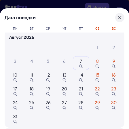
Войти
Дата поездки
Выберите день, чтобы найти
ж/д
ПН
ВТ
СР
ЧТ
ПТ
СБ
ВС
билеты Шафраново — Белоглинская
Август 2026
22 года работаем для вас
42 млн путешествуют с на
1
2
Откуда
3
4
5
6
7
8
9
Куда
10
11
12
13
14
15
16
Когда
17
18
19
20
21
22
23
Кто едет
24
25
26
27
28
29
30
31
Найти поезда