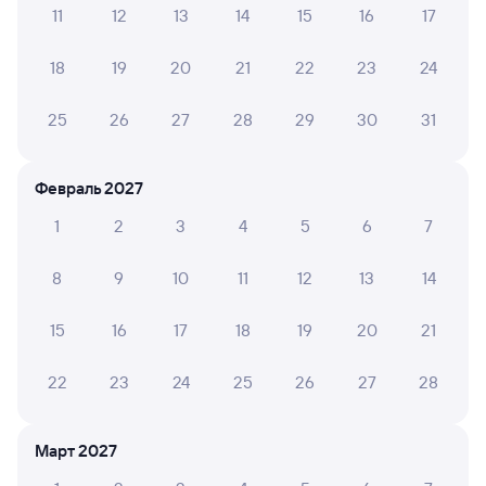
Инструкция по приобретению билетов
11
12
13
14
15
16
17
Способы оплаты
Правила работы сервиса
18
19
20
21
22
23
24
А ещё здесь можно найти
Обратные билеты из Шафраново
25
26
27
28
29
30
31
в Белоглинскую
Отели
Февраль 2027
Билеты на поезд в Белую Глину
1
2
3
4
5
6
7
8
9
10
11
12
13
14
15
16
17
18
19
20
21
22
23
24
25
26
27
28
Март 2027