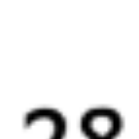
Выбрать дату
381Ы + 069Ь
15 147 ₽
поездки
от
Найдём билет на поезд за вас
Даже если сейчас нет мест
Искать билеты
Узнайте расписание движения пассажирских поездов РЖД
из Северобайкальска в Камышлов. Будьте внимательны,
расписание может измениться. На этой странице вы видите
актуальное расписание движения поездов
в 2026 году.
Подробнее о покупке билетов РЖД
А ещё здесь можно найти
Обратные билеты из Северобайкальска в Камышлов