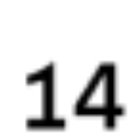
091И
068Ы
17:25
08:29
1 пересадка
Северобайкальск
Камышлов
1 ч 25 м
2 д 18 ч 4 м в пути
Выбрать дату
091И + 068Ы
15 271 ₽
поездки
от
091И
380У
17:25
08:18
1 пересадка
Северобайкальск
Камышлов
1 ч 16 м
2 д 17 ч 53 м в пути
Выбрать дату
091И + 380У
15 092 ₽
поездки
от