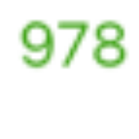
091И
049Е
Малахит
17:25
06:24
1 пересадка
Северобайкальск
Камышлов
4 ч 46 м
2 д 15 ч 59 м в пути
Выбрать дату
091И + 049Е
15 895 ₽
поездки
от
091И
059Е
Тюмень
17:25
06:14
1 пересадка
Северобайкальск
Камышлов
4 ч 34 м
2 д 15 ч 49 м в пути
Выбрать дату
091И + 059Е
15 895 ₽
поездки
от
381Ы
081И