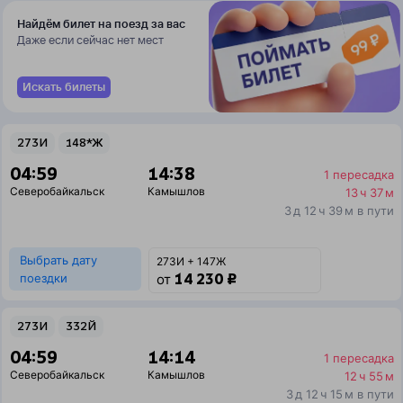
Найдём билет на поезд за вас
Даже если сейчас нет мест
Искать билеты
273И
148*Ж
04:59
14:38
1 пересадка
Северобайкальск
Камышлов
13 ч 37 м
3 д 12 ч 39 м в пути
Выбрать дату
273И + 147Ж
14 230 ₽
поездки
от
273И
332Й
04:59
14:14
1 пересадка
Северобайкальск
Камышлов
12 ч 55 м
3 д 12 ч 15 м в пути