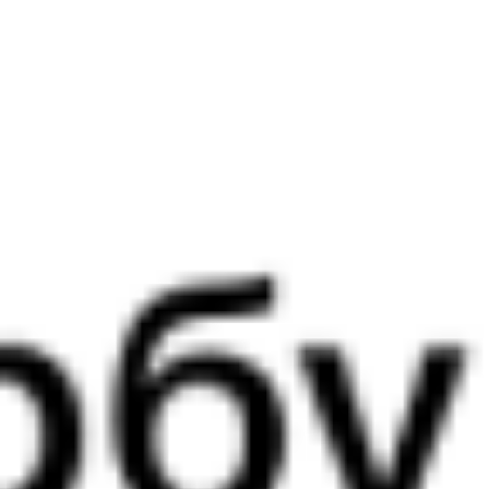
097Э
332Й
15:24
14:14
1 пересадка
Северобайкальск
Камышлов
3 ч 26 м
4 д 1 ч 50 м в пути
Выбрать дату
097Э + 332Й
14 288 ₽
поездки
от
097Э
081И
15:24
23:49
1 пересадка
Северобайкальск
Камышлов
23 ч 54 м
3 д 11 ч 25 м в пути
Выбрать дату
097Э + 081И
18 055 ₽
поездки
от
097Э
069Ь
15:24
20:22
1 пересадка