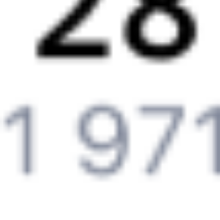
Авиабилеты
Северобайкальск
→
Камышлов
Отели Камышлова
Железнодорожные билеты до
Камышлова
Вокзал Северобайкальск
6 причин купить ж/д билеты именно здесь
Онлайн-покупка за 4 минуты
Онлайн-возврат билетов без очереди в кассу
Выбор любимых мест на схемах вагонов
Подробные ответы на вопросы о поездке или покупке
СМС-сопровождение до посадки в поезд
Оформление без регистрации на сайте
Частые вопросы