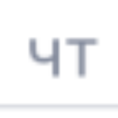
Выбрать дату
091И + 074Е
17 431 ₽
поездки
от
091И
078Ы
17:25
08:29
1 пересадка
Северобайкальск
Камышлов
22 ч 46 м
3 д 18 ч 4 м в пути
Выбрать дату
091И + 078Ы
12 062 ₽
поездки
от
091И
014Н
Новокузнецк
17:25
04:55
1 пересадка
Северобайкальск
Камышлов
22 ч 25 м
3 д 14 ч 30 м в пути