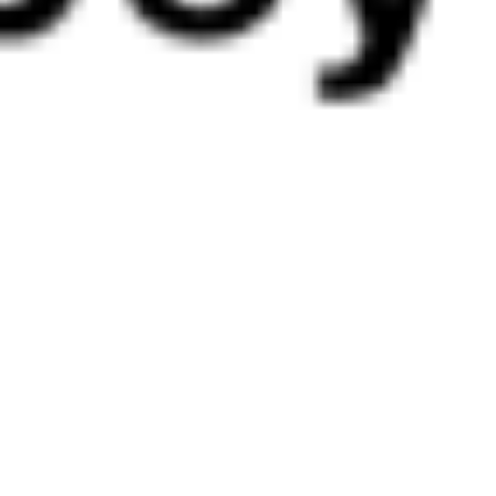
Северобайкальск
Камышлов
7 ч 47 м
2 д 7 ч 58 м в пути
Выбрать дату
097Э + 069Ь
15 354 ₽
поездки
от
091И
110Э
17:25
05:05
1 пересадка
Северобайкальск
Камышлов
23 ч 40 м
4 д 14 ч 40 м в пути
Выбрать дату
091И + 110Э
20 877 ₽
поездки
от
091И
074Е
17:25
04:55
1 пересадка
Северобайкальск
Камышлов
23 ч 58 м
4 д 14 ч 30 м в пути