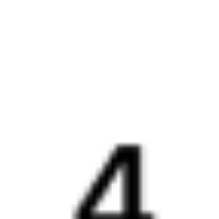
Способы оплаты
Правила работы сервиса
Путешественникам
Справочная
Путеводитель по странам
Бонусная программа
Подарочные сертификаты
Компания
История Туту.ру
Вакансии
Обратная связь
Контактная информация