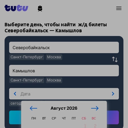
!
!
Выберите день, чтобы найти
ж/д билеты
Северобайкальск — Камышлов
Санкт-Петербург
Москва
Санкт-Петербург
Москва
сегодня
завтра
послезавтра
Август 2026
Найти ж/д билеты
ПН
ВТ
СР
ЧТ
ПТ
СБ
ВС
1
2