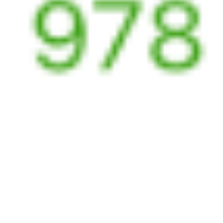
Выбрать дату
091И + 278Э
14 361 ₽
поездки
от
091И
108*Ж
Самара
17:25
18:46
1 пересадка
Северобайкальск
Камышлов
11 ч 26 м
3 д 4 ч 21 м в пути
Выбрать дату
091И + 107Ж
15 195 ₽
поездки
от
091И
810Е
17:25
08:40
1 пересадка
Северобайкальск
Камышлов
2 ч 7 м
2 д 18 ч 15 м в пути
Выбрать дату
091И + 810Е
14 342 ₽
поездки
от