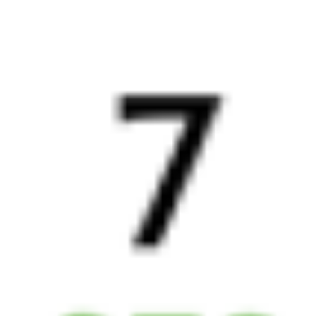
3 д 5 ч 27 м в пути
Выбрать дату
091И + 809Е
15 178 ₽
поездки
от
091И
073Е
17:25
19:35
1 пересадка
Северобайкальск
Камышлов
17 ч 40 м
3 д 5 ч 10 м в пути
Выбрать дату
091И + 073Е
16 313 ₽
поездки
от
091И
278Э
17:25
18:58
1 пересадка
Северобайкальск
Камышлов
12 ч 13 м
3 д 4 ч 33 м в пути