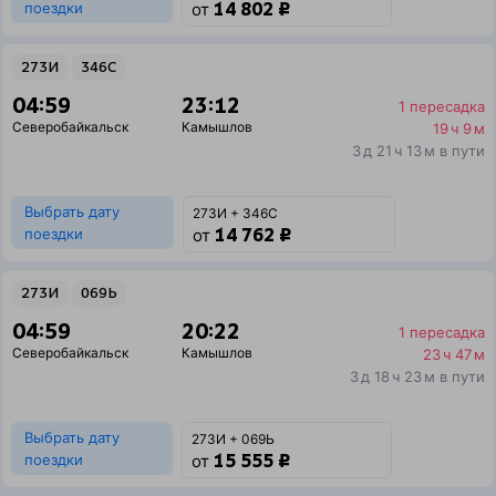
14 802 ₽
поездки
от
273И
346С
04:59
23:12
1 пересадка
Северобайкальск
Камышлов
19 ч 9 м
3 д 21 ч 13 м в пути
Выбрать дату
273И + 346С
14 762 ₽
поездки
от
273И
069Ь
04:59
20:22
1 пересадка
Северобайкальск
Камышлов
23 ч 47 м
3 д 18 ч 23 м в пути
Выбрать дату
273И + 069Ь
15 555 ₽
поездки
от