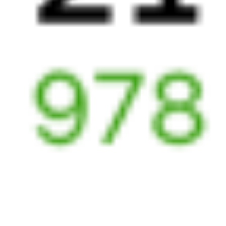
3 д 8 ч 29 м в пути
Выбрать дату
347Н + 081И
17 664 ₽
поездки
от
347Н
069Ь
18:20
20:22
1 пересадка
Северобайкальск
Камышлов
13 ч 9 м
2 д 5 ч 2 м в пути
Выбрать дату
347Н + 069Ь
14 963 ₽
поездки
от
381Ы
069Ь
18:20
20:22
1 пересадка
Северобайкальск
Камышлов
13 ч 9 м
2 д 5 ч 2 м в пути