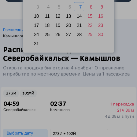
3
4
5
6
7
8
9
10
11
12
13
14
15
16
17
18
19
20
21
22
23
·
Расписание поездов
Ж/д билеты Северобайкальск →
24
25
26
27
28
29
30
Камышлов
31
Расписание поездов
Северобайкальск — Камышлов
Открыта продажа билетов на 4 ноября · Отправление
и прибытие по местному времени. Цены за 1 пассажира
273И
101*Й
04:59
02:37
1 пересадка
Северобайкальск
Камышлов
21 ч 39 м
4 д 38 м в пути
Выбрать дату
273И + 102Й