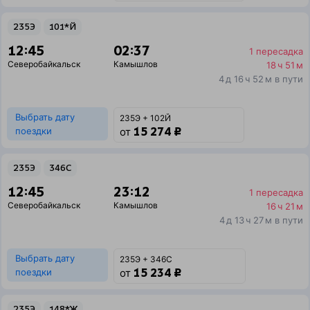
235Э
101*Й
12:45
02:37
1 пересадка
Северобайкальск
Камышлов
18 ч 51 м
4 д 16 ч 52 м в пути
Выбрать дату
235Э + 102Й
15 274 ₽
поездки
от
235Э
346С
12:45
23:12
1 пересадка
Северобайкальск
Камышлов
16 ч 21 м
4 д 13 ч 27 м в пути
Выбрать дату
235Э + 346С
15 234 ₽
поездки
от
235Э
148*Ж