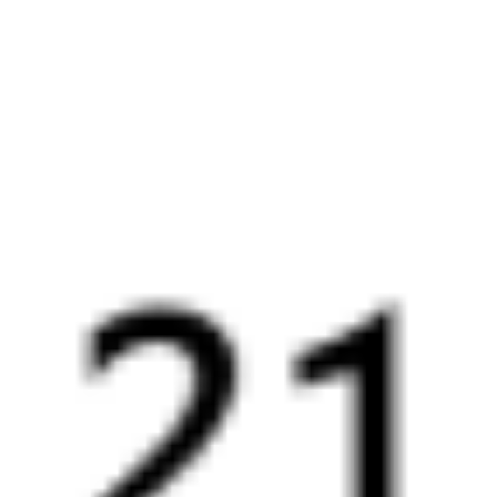
18:20
23:44
1 пересадка
Северобайкальск
Камышлов
23 ч 33 м
4 д 8 ч 24 м в пути
Выбрать дату
381Ы + 081И
21 730 ₽
поездки
от
347Н
078*Ы
18:20
10:23
1 пересадка
Северобайкальск
Камышлов
15 ч 49 м
3 д 19 ч 3 м в пути
Выбрать дату
347Н + 077Ы
14 478 ₽
поездки
от
347Н
081И
18:20
23:49
1 пересадка
Северобайкальск
Камышлов
18 ч 32 м