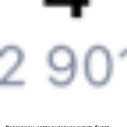
Партнерам
Реклама на Туту.ру
Партнерская программа
Загрузите в
App Store
Загрузите в
Google Play
Загрузите в
AppGallery
Загрузите в
RuStore
Политика обработки персональных данных
Правовая
информация