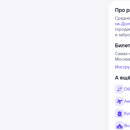
Про р
Средняя
на-Дон
городам
и забр
Биле
Самая н
Москва 
Инстру
А ещё
Об
Ав
Ку
Во