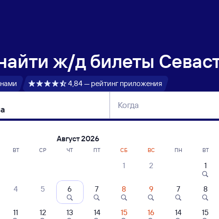
 найти
ж/д билеты Севас
 нами
4,84 — рейтинг приложения
Когда
тербург
Москва
Сегодня
Завтра
Август 2026
ВТ
СР
ЧТ
ПТ
СБ
ВС
ПН
ВТ
1
2
1
сание поездов Севастополь — Москва
4
5
6
7
8
9
7
8
ние поездов Москва — Севастополь
дажа билетов на 3 ноября. Отправление и прибытие по местному времени
11
12
13
14
15
16
14
15