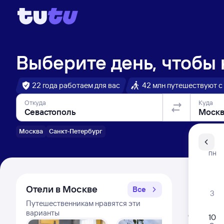
Выберите день, чтобы
22 года работаем для вас
42 млн путешествуют с
Откуда
Куда
Москва
Санкт-Петербург
Санкт-Пе
ПН
Распи
Отели в Москве
Все
3
Путешественникам нравятся эти
Расписа
варианты
Открыта про
10