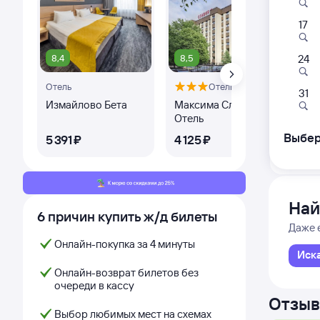
17
092
14:3
8,4
8,5
9,1
24
Отель
Отель
Севаст
31
Измайлово Бета
Максима Славия
Кв
Отель
Выбер
5 ⁠391 ⁠₽
4 ⁠125 ⁠₽
3 ⁠
Дни с
Най
6 причин купить ж/д билеты
Даже 
Онлайн-покупка за 4 минуты
Иск
Онлайн-возврат билетов без
очереди в кассу
Отзыв
Выбор любимых мест на схемах