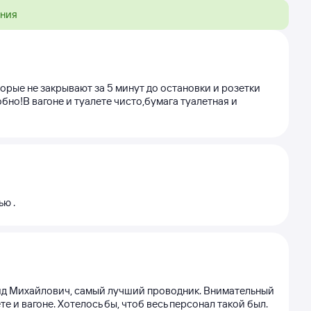
ения
орые не закрывают за 5 минут до остановки и розетки
но!В вагоне и туалете чисто,бумага туалетная и
ью .
нид Михайлович, самый лучший проводник. Внимательный
е и вагоне. Хотелось бы, чтоб весь персонал такой был.