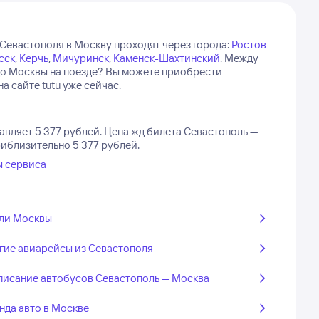
 Севастополя в Москву проходят через города:
Ростов-
сск
,
Керчь
,
Мичуринск
,
Каменск-Шахтинский
.
Между
 до Москвы на поезде? Вы можете приобрести
 сайте tutu уже сейчас.
авляет 5 377 рублей.
Цена жд билета Севастополь —
риблизительно 5 377 рублей.
ы сервиса
ли Москвы
гие авиарейсы из Севастополя
писание автобусов Севастополь — Москва
нда авто в Москве