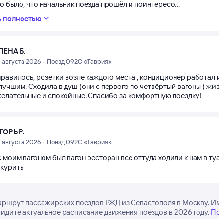
 было, что начальник поезда прошёл и поинтересо...
ь полностью
ЛЕНА Б.
1 августа 2026 • Поезд 092С «Таврия»
нравилось, розетки возле каждого места , кондиционер работал
учшим. Сходила в душ (они с первого по четвёртый вагоны ) жи
елательные и спокойные. Спасибо за комфортную поездку!
ГОРЬ Р.
1 августа 2026 • Поезд 092С «Таврия»
 моим вагоном был вагон ресторан все оттуда ходили к нам в туа
 курить
аршрут пассажирских поездов РЖД из Севастополя в Москву. Им
ы видите актуальное расписание движения поездов в 2026 году.
По