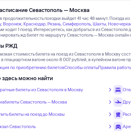
асписание Севастополь — Москва
 продолжительность поездки выйдет 41 час 48 минут.
Поезда из
у
,
Воронеж
,
Краснодар
,
Рязань
,
Симферополь
,
Шахты
,
Новочерка
и ходит 1 поезд.
Интересуетесь, как добраться из Севастополя
онировать жд билет по маршруту Севастополь — Москва онлайн на
ты РЖД
изкая стоимость билета на поезд из Севастополя в Москву сост
в плацкартном вагоне около 8 007 рублей, в купейном вагоне п
кция по приобретению билетов
Способы оплаты
Правила работ
 здесь можно найти
ратные билеты из Севастополя в Москву
Оте
иабилеты Севастополь — Москва
Дру
пить билеты на поезд до Москвы
Рас
кзал Севастополь
Аре