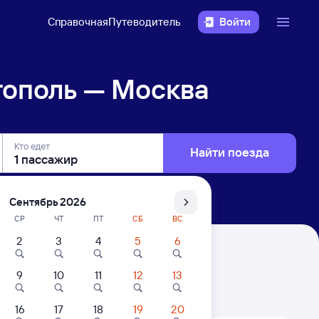
Справочная
Путеводитель
Войти
тополь — Москва
Кто едет
Найти поезда
Сентябрь 2026
СР
ЧТ
ПТ
СБ
ВС
2
3
4
5
6
9
10
11
12
13
. Цены за 1 пассажира
16
17
18
19
20