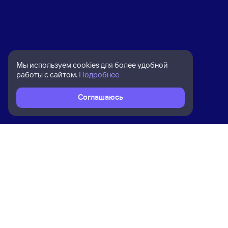
Мы используем cookies для более удобной
работы с сайтом.
Подробнее
Соглашаюсь
Расписание поездов
Ж/д билеты Севастополь → Москва
Ком
Приложение Туту
О на