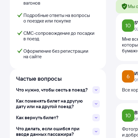
вагонов
Мы о
Подробные ответы на вопросы
о поездке или покупке
S
10
0
СМС-сопровождение до посадки
в поезд
Мне все
которы
бумажн
Оформление без регистрации
на сайте
И
6
Частые вопросы
0
Что нужно, чтобы сесть в поезд?
Все хор
Как поменять билет на другую
дату или на другой поезд?
В
10
Как вернуть билет?
0
Что делать, если ошибся при
Фотогр
вводе данных пассажира?
и добро