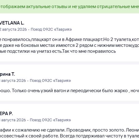
тображаем актуальные отзывы и не удаляем отрицательные мн
VETLANA L.
2 августа 2026 • Поезд 092С «Таврия»
 понравилось,плацкарт он и в Африке плацкарт.Но 2 туалета,кот
е даже на боковых местах имеются 2 рядом с нижним местом,удоб
ые подстилки на унитаз есть.Так что мне понравилось
рина Т.
1 августа 2026 • Поезд 092С «Таврия»
ошо. Только очень узкий вагон и переодически было жарко , ноч
ЕРА Р.
1 августа 2026 • Поезд 092С «Таврия»
афии к сожалению не сделали. Проводник, просто золото. Лео
совестный к своей работе. Всегда потдерживал чистоту в туалет