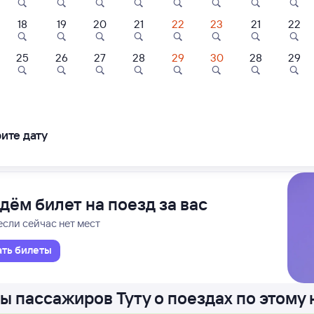
18
19
20
21
22
23
21
22
С
Таврия
1 д 17 ч 48 м в пути
5
08:23
8,6
9,4
25
26
27
28
29
30
28
29
Отель
Отель
Отель
ополь
Москва Каз
адро
Отель Shelterz
1 АРТ ОТЕЛЬ
Электрозаводская
ите дату
543 ⁠₽
1 ⁠545 ⁠₽
5 ⁠900 ⁠₽
ледования
ближайшие: 6, 7, 8 августа
Ма
дём билет на поезд за вас
если сейчас нет мест
ать билеты
ы пассажиров Туту о поездах по этому