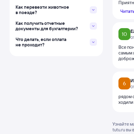
Приятно
Как перевезти животное
Читат
в поезде?
Как получить отчетные
документы для бухгалтерии?
Е
10
0
Что делать, если оплата
не проходит?
Все по
самым л
доброж
И
6
0
рядом с
ходили
Узнайте м
tutu.ru в