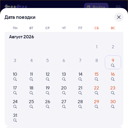
Войти
Дата поездки
Выберите день, чтобы найти
ж/д
ПН
ВТ
СР
ЧТ
ПТ
СБ
ВС
билеты Серышево — Куйтун
Август 2026
Откуда
1
2
Куда
3
4
5
6
7
8
9
10
11
12
13
14
15
16
Когда
17
18
19
20
21
22
23
Кто едет
24
25
26
27
28
29
30
Найти поезда
31