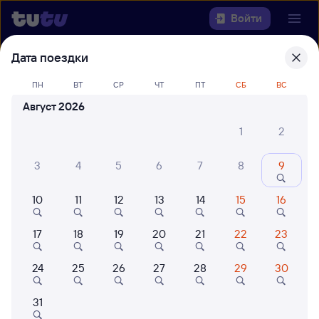
Войти
Дата поездки
Выберите день, чтобы найти
ж/д
билеты Серов — Москва
ПН
ВТ
СР
ЧТ
ПТ
СБ
ВС
Ярославская
Август 2026
1
2
Откуда
3
4
5
6
7
8
9
Куда
10
11
12
13
14
15
16
Когда
17
18
19
20
21
22
23
Кто едет
24
25
26
27
28
29
30
Найти поезда
31