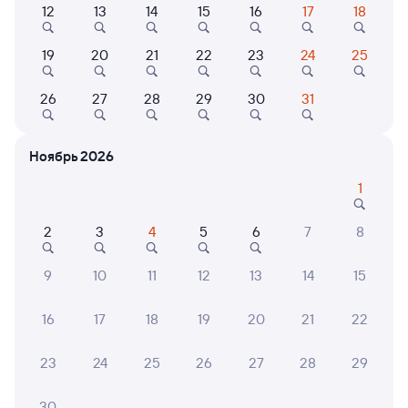
12
13
14
15
16
17
18
Найдём билет на поезд за вас
19
20
21
22
23
24
25
Даже если сейчас нет мест
26
27
28
29
30
31
Искать билеты
Ноябрь 2026
Отели в Москве
Все
1
Путешественникам нравятся эти варианты
2
3
4
5
6
7
8
9
10
11
12
13
14
15
8,4
9,1
9,4
16
17
18
19
20
21
22
Отель
Отель
Измайлово Бета
Квадро
1 АРТ
23
24
25
26
27
28
29
Кешбэк 148
Кешб
30