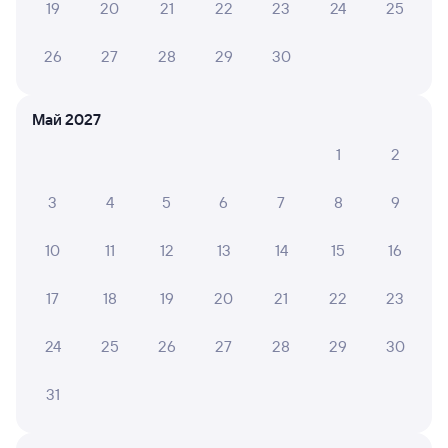
19
20
21
22
23
24
25
Оформление без регистрации на сайте
26
27
28
29
30
Частые вопросы
Май 2027
Что нужно, чтобы сесть в поезд?
1
2
Как поменять билет на другую дату или
на другой поезд?
3
4
5
6
7
8
9
Как вернуть билет?
10
11
12
13
14
15
16
Что делать, если ошибся при вводе данных
пассажира?
17
18
19
20
21
22
23
Как перевезти животное в поезде?
24
25
26
27
28
29
30
Как получить отчетные документы для
бухгалтерии?
31
Что делать, если оплата не проходит?