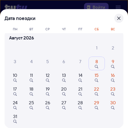
Войти
Дата поездки
Выберите день, чтобы найти
ж/д
ПН
ВТ
СР
ЧТ
ПТ
СБ
ВС
билеты Сероглазово — Гудермес
Август 2026
Откуда
1
2
Куда
3
4
5
6
7
8
9
10
11
12
13
14
15
16
Когда
17
18
19
20
21
22
23
Кто едет
24
25
26
27
28
29
30
Найти поезда
31