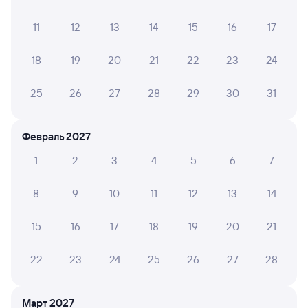
11
12
13
14
15
16
17
8,8
8,7
7,8
18
19
20
21
22
23
24
Отель
Отель
25
26
27
28
29
30
31
Гостиница Спутник
Николаевский
Спас
Кешбэк 93
Кешб
Февраль 2027
1 ⁠729 ⁠₽
3 ⁠100 ⁠₽
2 ⁠900
1
2
3
4
5
6
7
Отзывы пассажиров Туту о поездах
8
9
10
11
12
13
14
по этому направлению
15
16
17
18
19
20
21
Мы отображаем актуальные отзывы и не удаляем
отрицательные мнения
22
23
24
25
26
27
28
ЯРОСЛАВ Л.
10
Март 2027
04 августа 2026 • Поезд 108Я