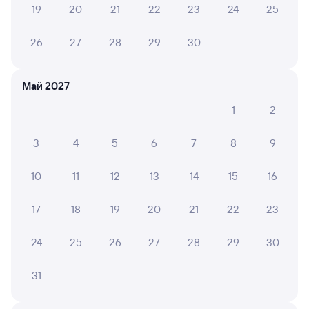
19
20
21
22
23
24
25
SNEZHANA M.
10
26 июля 2026 • Поезд 126М
26
27
28
29
30
Очень внимательная и отзывчивая проводница. Чай,
кофе, сладости все необходимое имеется. Хотелось
Май 2027
бы улучшить места для каждого пассажира, например
сделать шторки, чтобы пассажиры не стояли в
1
2
очереди в туалет для того чтобы переодеться. А так...
Читать полностью
3
4
5
6
7
8
9
10
11
12
13
14
15
16
Ирина Н.
10
18 июля 2026 • Поезд 126М
17
18
19
20
21
22
23
Кондиционер не работал
24
25
26
27
28
29
30
31
6 причин купить ж/д билеты