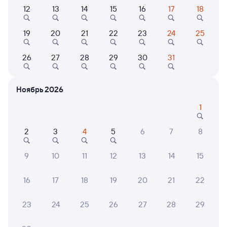
Фирменный
12
13
14
15
16
17
18
126Щ
Проходящий
8,1
19
20
21
22
23
24
25
6 ч 47 м в пути
21:33
04:20
26
27
28
29
30
31
Сергиев Посад
Вологда-1
из Москвы Ярославской
Вологда
в Череповец-1
Ноябрь 2026
Дни следования
ближайшие: 8, 10, 12 августа
Маршрут
1
Плацкарт
Купе
2
3
4
5
6
7
8
от
1 ⁠950 ⁠₽
от
2 ⁠380 ⁠₽
Выберите дату
9
10
11
12
13
14
15
Фирменный
16
17
18
19
20
21
22
126М
Проходящий
9,1
23
24
25
26
27
28
29
6 ч 47 м в пути
21:33
04:20