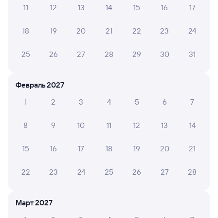
11
12
13
14
15
16
17
Инструкция по приобретению билетов
Способы оплаты
Правила работы сервиса
18
19
20
21
22
23
24
А ещё здесь можно найти
25
26
27
28
29
30
31
Обратные билеты из Сердобска в Касторную-
Новую
Февраль 2027
Отели
1
2
3
4
5
6
7
Купить жд билеты в Новокасторное
8
9
10
11
12
13
14
Вокзал Сердобск
15
16
17
18
19
20
21
22
23
24
25
26
27
28
Март 2027