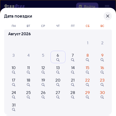
Войти
Дата поездки
Выберите день, чтобы найти
ж/д
ПН
ВТ
СР
ЧТ
ПТ
СБ
ВС
билеты Сердобск — Касторная-
Август 2026
Новая
1
2
22 года работаем для вас
42 млн путешествуют с на
3
4
5
6
7
8
9
Откуда
10
11
12
13
14
15
16
Куда
17
18
19
20
21
22
23
Когда
24
25
26
27
28
29
30
Кто едет
31
Найти поезда