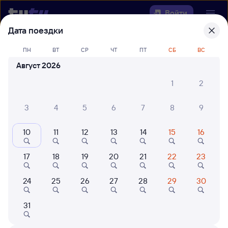
Войти
Дата поездки
Выберите день, чтобы найти
ж/д
ПН
ВТ
СР
ЧТ
ПТ
СБ
ВС
билеты Сенная — Зуевка
Август 2026
Откуда
1
2
Куда
3
4
5
6
7
8
9
10
11
12
13
14
15
16
Когда
17
18
19
20
21
22
23
Кто едет
24
25
26
27
28
29
30
Найти поезда
31