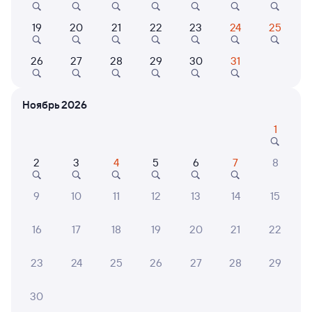
Выбор любимых мест на схемах вагонов
19
20
21
22
23
24
25
Подробные ответы на вопросы о поездке или
покупке
26
27
28
29
30
31
СМС-сопровождение до посадки в поезд
Ноябрь 2026
Оформление без регистрации на сайте
1
Частые вопросы
2
3
4
5
6
7
8
Что нужно, чтобы сесть в поезд?
9
10
11
12
13
14
15
Как поменять билет на другую дату или
на другой поезд?
16
17
18
19
20
21
22
Как вернуть билет?
23
24
25
26
27
28
29
Что делать, если ошибся при вводе данных
пассажира?
30
Как перевезти животное в поезде?