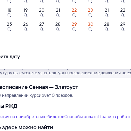
18
19
20
21
22
23
21
22
9,1
9,1
25
26
27
28
29
30
28
29
Нет рейсов по этому
ль
Отель
Отель
Измените место отправления или при
тевой дом на
Гостиница Парус
Bellmont
другой транспо
дольской
ите дату
700 ⁠₽
4 ⁠013 ⁠₽
5 ⁠700 ⁠₽
 время отправления и прибытия рейсов РЖД из Сенной в Златоу
туту.ру вы сможете узнать актуальное расписание движения поез
асписание Сенная — Златоуст
м направлении курсирует 0 поездов.
ты РЖД
кция по приобретению билетов
Способы оплаты
Правила работ
 здесь можно найти