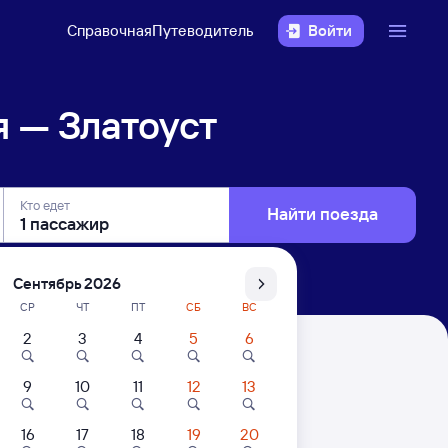
Справочная
Путеводитель
Войти
 — Златоуст
Кто едет
Найти поезда
Сентябрь 2026
СР
ЧТ
ПТ
СБ
ВС
2
3
4
5
6
9
10
11
12
13
16
17
18
19
20