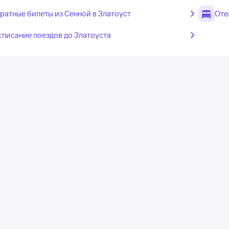
ратные билеты из Сенной в Златоуст
Оте
списание поездов до Златоуста