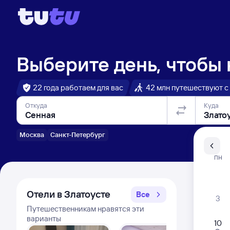
Выберите день, чтобы
22 года работаем для вас
42 млн путешествуют с
Откуда
Куда
Москва
Санкт-Петербург
Санкт-Пе
ПН
Распи
Отели в Златоусте
Все
3
Путешественникам нравятся эти
варианты
10