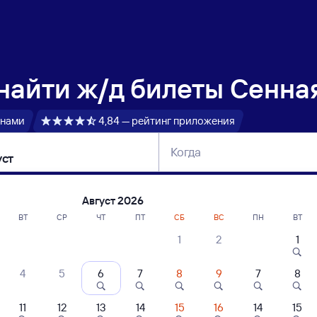
 найти
ж/д билеты Сенная
 нами
4,84 — рейтинг приложения
Когда
тербург
Москва
Сегодня
Завтра
Август 2026
ВТ
СР
ЧТ
ПТ
СБ
ВС
ПН
ВТ
1
2
1
сание поездов Сенная — Златоуст
4
5
6
7
8
9
7
8
11
12
13
14
15
16
14
15