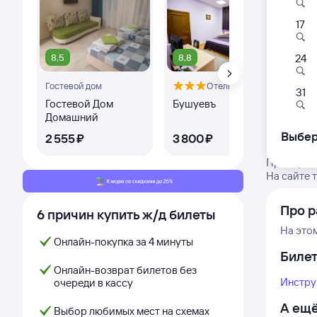
17
8,5
8,8
24
Гостевой дом
Отель
Оте
31
Гостевой Дом
Бушуевъ
Гос
Домашний
По
Выбер
2 ⁠555 ⁠₽
3 ⁠800 ⁠₽
2 ⁠
Проверьте
На сайте 
Про р
6 причин купить ж/д билеты
На это
Онлайн-покупка за 4 минуты
Биле
Онлайн-возврат билетов без
Инстру
очереди в кассу
А ещё
Выбор любимых мест на схемах