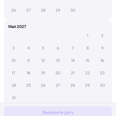
26
27
28
29
30
Май 2027
1
2
3
4
5
6
7
8
9
10
11
12
13
14
15
16
17
18
19
20
21
22
23
24
25
26
27
28
29
30
Мы используем cookies для более удобной работы
с сайтом.
Подробнее
31
Соглашаюсь
Выберите дату
Июнь 2027