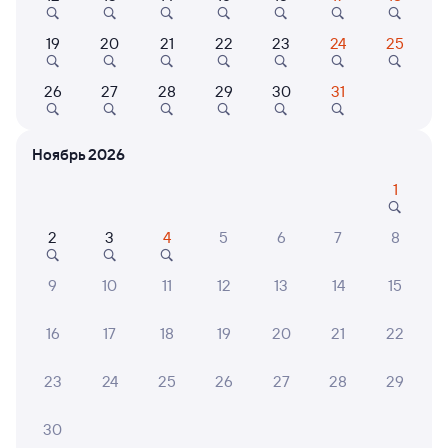
19
20
21
22
23
24
25
Показать
Квартира
26
27
28
29
30
31
ещё 2
Уютная квартира с
варианта
хорошим ремонтом
вблизи жд вокзала
Ноябрь 2026
2 ⁠900 ⁠₽
1
2
3
4
5
6
7
8
6 причин купить ж/д билеты
9
10
11
12
13
14
15
Онлайн-покупка за 4 минуты
16
17
18
19
20
21
22
Онлайн-возврат билетов без очереди в кассу
Выбор любимых мест на схемах вагонов
23
24
25
26
27
28
29
Подробные ответы на вопросы о поездке или
30
покупке