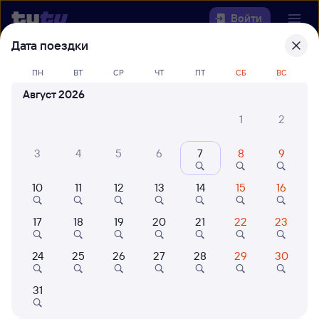
Войти
Дата поездки
Выберите день, чтобы найти
ж/д
ПН
ВТ
СР
ЧТ
ПТ
СБ
ВС
билеты Сенная — Зима
Август 2026
22 года работаем для вас
42 млн путешествуют с на
1
2
Откуда
3
4
5
6
7
8
9
Куда
10
11
12
13
14
15
16
Когда
17
18
19
20
21
22
23
Кто едет
24
25
26
27
28
29
30
Найти поезда
31