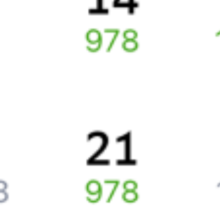
Как перевезти животное в поезде?
Как получить отчетные документы для бухгалтерии?
Что делать, если оплата не проходит?
Билеты РЖД
Вы можете заказать электронный жд билет и
железнодорожный билет на бланке РЖД.
Если вас интересует цена билета на поезд от
Сенного
до
Улан-
Удэ
, то укажите дату поездки. При этом вы увидите стоимость
билетов во всех доступных вагонах (плацкарт, купе и др.)
и сможете купить жд билеты
Сенной
–
Улан-Удэ
онлайн.
Инструкция по приобретению билетов
Способы оплаты
Правила работы сервиса
Путешественникам