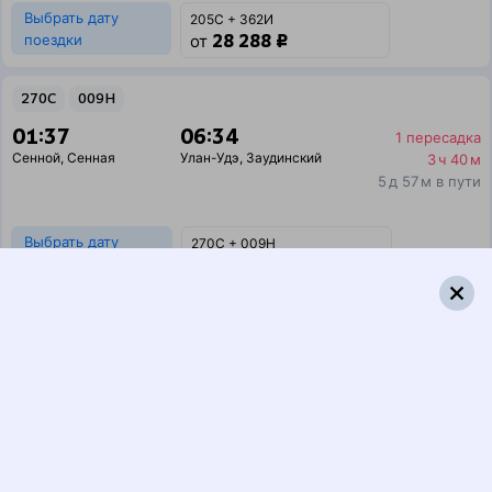
Выбрать дату
205С + 362И
28 288 ₽
поездки
от
270С
009Н
01:37
06:34
1 пересадка
Сенной
,
Сенная
Улан-Удэ
,
Заудинский
3 ч 40 м
5 д 57 м в пути
Выбрать дату
270С + 009Н
16 044 ₽
поездки
от
270С
069Ь
01:37
06:24
1 пересадка
Сенной
,
Сенная
Улан-Удэ
,
Заудинский
3 ч 55 м
5 д 47 м в пути
Выбрать дату
270С + 069Ь
16 330 ₽
поездки
от