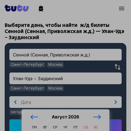
!
!
Выберите день, чтобы найти
ж/д билеты
Сенной (Сенная, Приволжская ж.д.) — Улан-Удэ
− Заудинский
Санкт-Петербург
Москва
Санкт-Петербург
Москва
сегодня
завтра
послезавтра
Август 2026
Найти ж/д билеты
ПН
ВТ
СР
ЧТ
ПТ
СБ
ВС