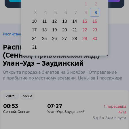
1
2
3
4
5
6
7
8
9
10
11
12
13
14
15
16
17
18
19
20
21
22
23
·
Расписание поездов
Ж/д билеты Сенной → Улан-Удэ
24
25
26
27
28
29
30
Расписание поездов Сенной
31
(Сенная, Приволжская ж.д.) —
Улан-Удэ − Заудинский
Открыта продажа билетов на 6 ноября · Отправление
и прибытие по местному времени. Цены за 1 пассажира
206*С
362И
00:53
07:27
1 пересадка
Сенной
,
Сенная
Улан-Удэ
,
Заудинский
47 м
5 д 2 ч 34 м в пути