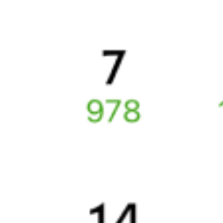
6 причин купить ж/д билеты именно здесь
Онлайн-покупка за 4 минуты
Онлайн-возврат билетов без очереди в кассу
Выбор любимых мест на схемах вагонов
Подробные ответы на вопросы о поездке или покупке
СМС-сопровождение до посадки в поезд
Оформление без регистрации на сайте
Частые вопросы
Что нужно, чтобы сесть в поезд?
Как поменять билет на другую дату или на другой поезд?
Как вернуть билет?
Что делать, если ошибся при вводе данных пассажира?