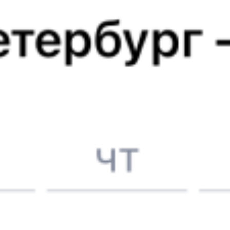
5 д 8 ч 17 м в пути
Выбрать дату
270С + 327И
16 155 ₽
поездки
от
270С
362И
01:37
07:27
1 пересадка
Сенной
,
Сенная
Улан-Удэ
,
Заудинский
47 м
5 д 1 ч 50 м в пути
Выбрать дату
270С + 362И
28 544 ₽
поездки
от
Найдём билет на поезд за вас
Даже если сейчас нет мест