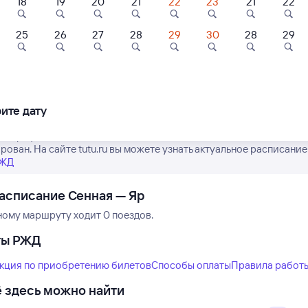
18
19
20
21
22
23
21
22
25
26
27
28
29
30
28
29
Нет рейсов по этому
Измените место отправления или при
другой транспо
ите дату
е график движения поездов дальнего следования РЖД из Сенной
рован. На сайте tutu.ru вы можете узнать актуальное расписание
РЖД
асписание Сенная — Яр
ному маршруту ходит 0 поездов.
ты РЖД
кция по приобретению билетов
Способы оплаты
Правила работ
 здесь можно найти