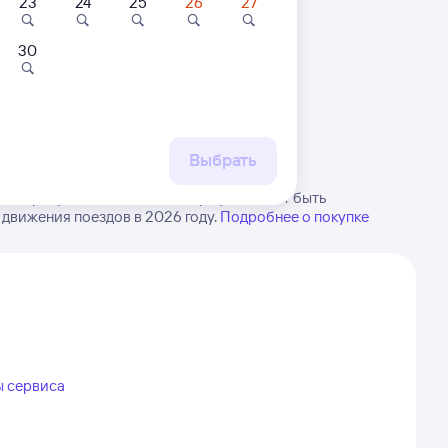
23
24
25
26
27
30
 маршруту
бытия, либо посмотрите
рт
Выбрать
 в Яр. Будьте внимательны, график может быть
 движения поездов в 2026 году.
Подробнее о покупке
ы сервиса