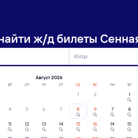
 найти
ж/д билеты Сенна
Когда
тербург
Москва
Сегодня
Завтра
Август 2026
ВТ
СР
ЧТ
ПТ
СБ
ВС
ПН
ВТ
1
2
1
сание поездов Сенная — Яр
4
5
6
7
8
9
7
8
11
12
13
14
15
16
14
15