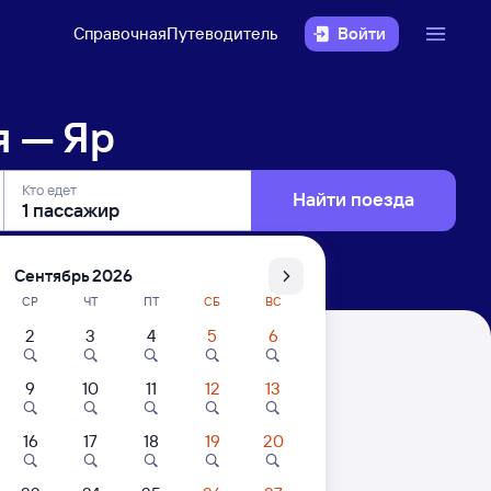
Справочная
Путеводитель
Войти
я — Яр
Кто едет
Найти поезда
Сентябрь 2026
СР
ЧТ
ПТ
СБ
ВС
2
3
4
5
6
9
10
11
12
13
16
17
18
19
20