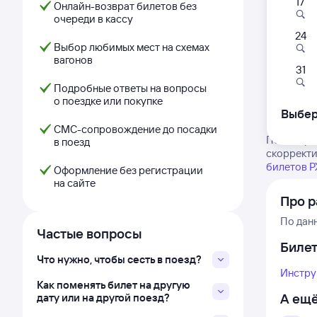
17
Онлайн-возврат билетов без
очереди в кассу
24
Выбор любимых мест на схемах
вагонов
31
Подробные ответы на вопросы
о поездке или покупке
Выбер
СМС-сопровождение до посадки
Посмотрит
в поезд
скорректи
билетов 
Оформление без регистрации
на сайте
Про р
По дан
Частые вопросы
Биле
Что нужно, чтобы сесть в поезд?
Инстру
Как поменять билет на другую
А ещё
дату или на другой поезд?