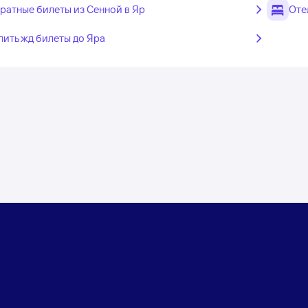
ратные билеты из Сенной в Яр
Оте
пить жд билеты до Яра