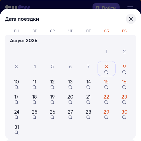
Войти
Дата поездки
Выберите день, чтобы найти
ж/д
ПН
ВТ
СР
ЧТ
ПТ
СБ
ВС
билеты Сенная — Возрождение
Август 2026
Откуда
1
2
Куда
3
4
5
6
7
8
9
10
11
12
13
14
15
16
Когда
17
18
19
20
21
22
23
Кто едет
24
25
26
27
28
29
30
Найти поезда
31