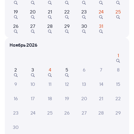
Выбор любимых мест на схемах вагонов
19
20
21
22
23
24
25
Подробные ответы на вопросы о поездке или
покупке
26
27
28
29
30
31
СМС-сопровождение до посадки в поезд
Ноябрь 2026
Оформление без регистрации на сайте
1
Частые вопросы
2
3
4
5
6
7
8
Что нужно, чтобы сесть в поезд?
9
10
11
12
13
14
15
Как поменять билет на другую дату или
на другой поезд?
16
17
18
19
20
21
22
Как вернуть билет?
23
24
25
26
27
28
29
Что делать, если ошибся при вводе данных
пассажира?
30
Как перевезти животное в поезде?