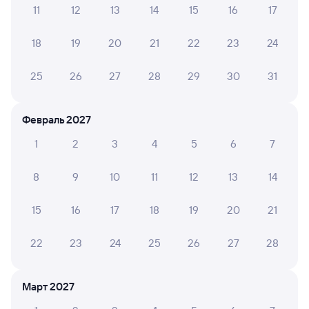
Инструкция по приобретению билетов
11
12
13
14
15
16
17
Способы оплаты
Правила работы сервиса
18
19
20
21
22
23
24
А ещё здесь можно найти
Обратные билеты из Сенной
25
26
27
28
29
30
31
в Варениковскую
Отели
Февраль 2027
Расписание поездов Варениковская
1
2
3
4
5
6
7
8
9
10
11
12
13
14
15
16
17
18
19
20
21
22
23
24
25
26
27
28
Март 2027