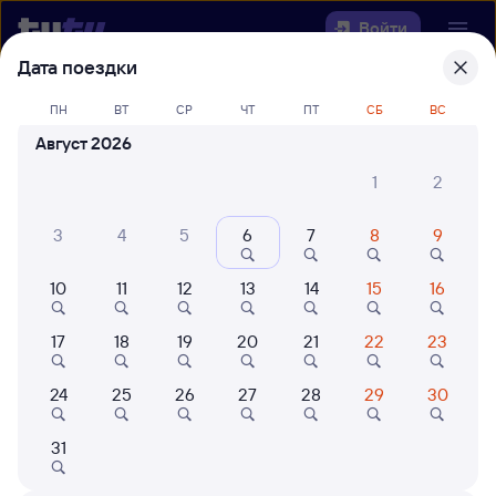
Войти
Дата поездки
Выберите день, чтобы найти
ж/д
ПН
ВТ
СР
ЧТ
ПТ
СБ
ВС
билеты Сенная — Варениковская
Август 2026
22 года работаем для вас
42 млн путешествуют с на
1
2
Откуда
3
4
5
6
7
8
9
Куда
10
11
12
13
14
15
16
Когда
17
18
19
20
21
22
23
Кто едет
24
25
26
27
28
29
30
31
Найти поезда