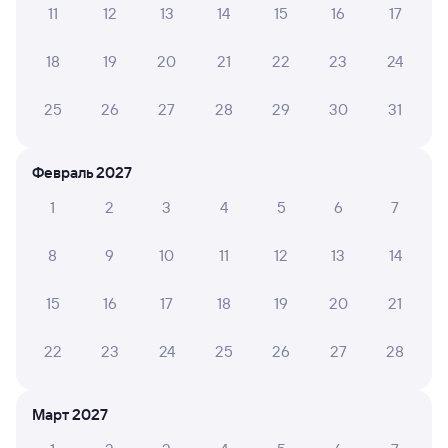
11
12
13
14
15
16
17
А ещё здесь можно найти
18
19
20
21
22
23
24
Обратные билеты из Сенной в Троекурово
Отели
25
26
27
28
29
30
31
Купить жд билеты до Троекурова
Февраль 2027
1
2
3
4
5
6
7
8
9
10
11
12
13
14
15
16
17
18
19
20
21
22
23
24
25
26
27
28
Март 2027