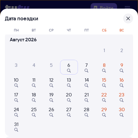
Войти
Дата поездки
Выберите день, чтобы найти
ж/д
ПН
ВТ
СР
ЧТ
ПТ
СБ
ВС
билеты Сенная — Троекурово
Август 2026
22 года работаем для вас
42 млн путешествуют с на
1
2
Откуда
3
4
5
6
7
8
9
Куда
10
11
12
13
14
15
16
Когда
17
18
19
20
21
22
23
Кто едет
24
25
26
27
28
29
30
31
Найти поезда