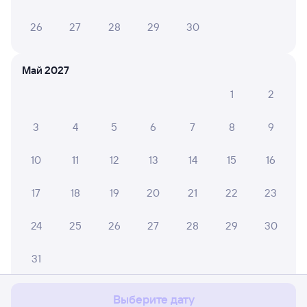
26
27
28
29
30
Май 2027
1
2
3
4
5
6
7
8
9
10
11
12
13
14
15
16
17
18
19
20
21
22
23
24
25
26
27
28
29
30
Мы используем cookies для более удобной работы
с сайтом.
Подробнее
31
Соглашаюсь
Выберите дату
Июнь 2027