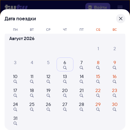
Войти
Дата поездки
Выберите день, чтобы найти
ж/д
ПН
ВТ
СР
ЧТ
ПТ
СБ
ВС
билеты Сенная — Тобольск
Август 2026
22 года работаем для вас
42 млн путешествуют с на
1
2
Откуда
3
4
5
6
7
8
9
Куда
10
11
12
13
14
15
16
Когда
17
18
19
20
21
22
23
Кто едет
24
25
26
27
28
29
30
Найти поезда
31