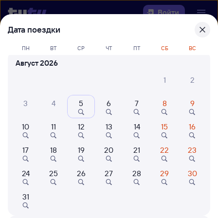
Войти
Дата поездки
Выберите день, чтобы найти
ж/д
ПН
ВТ
СР
ЧТ
ПТ
СБ
ВС
билеты Сенная — Таксимо
Август 2026
22 года работаем для вас
42 млн путешествуют с на
1
2
Откуда
3
4
5
6
7
8
9
Куда
10
11
12
13
14
15
16
Когда
17
18
19
20
21
22
23
Кто едет
24
25
26
27
28
29
30
31
Найти поезда