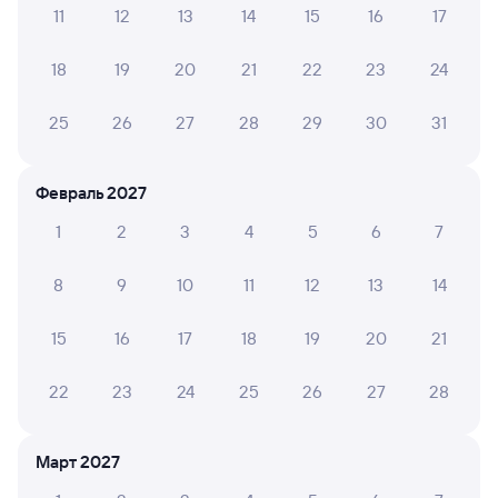
11
12
13
14
15
16
17
Инструкция по приобретению билетов
Способы оплаты
Правила работы сервиса
18
19
20
21
22
23
24
А ещё здесь можно найти
25
26
27
28
29
30
31
Обратные билеты из Сенной в Таксимо
Отели Таксимо
Февраль 2027
1
2
3
4
5
6
7
ЖД билеты Таксимо
8
9
10
11
12
13
14
15
16
17
18
19
20
21
22
23
24
25
26
27
28
Март 2027