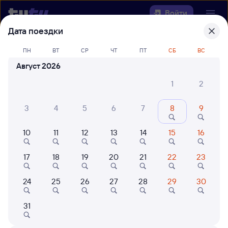
Войти
Дата поездки
Выберите день, чтобы найти
ж/д
ПН
ВТ
СР
ЧТ
ПТ
СБ
ВС
билеты Сенная — Разъезд Таёжный
Август 2026
(135 км)
1
2
Откуда
3
4
5
6
7
8
9
Куда
10
11
12
13
14
15
16
Когда
17
18
19
20
21
22
23
Кто едет
24
25
26
27
28
29
30
31
Найти поезда