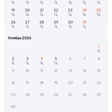
Онлайн-возврат билетов без очереди в кассу
19
20
21
22
23
24
25
Выбор любимых мест на схемах вагонов
26
27
28
29
30
31
Подробные ответы на вопросы о поездке или
покупке
Ноябрь 2026
СМС-сопровождение до посадки в поезд
1
Оформление без регистрации на сайте
2
3
4
5
6
7
8
Частые вопросы
9
10
11
12
13
14
15
Что нужно, чтобы сесть в поезд?
16
17
18
19
20
21
22
Как поменять билет на другую дату или
на другой поезд?
23
24
25
26
27
28
29
Как вернуть билет?
30
Что делать, если ошибся при вводе данных