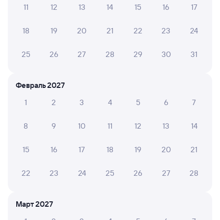
Инструкция по приобретению билетов
11
12
13
14
15
16
17
Способы оплаты
Правила работы сервиса
18
19
20
21
22
23
24
А ещё здесь можно найти
Обратные билеты из Сенной в Разъезд
25
26
27
28
29
30
31
Таёжный (135 км)
Отели
Февраль 2027
Купить билеты на поезд до Таёжного
1
2
3
4
5
6
7
8
9
10
11
12
13
14
15
16
17
18
19
20
21
22
23
24
25
26
27
28
Март 2027