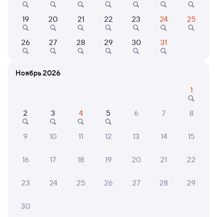
Выбор любимых мест на схемах вагонов
19
20
21
22
23
24
25
Подробные ответы на вопросы о поездке или
покупке
26
27
28
29
30
31
СМС-сопровождение до посадки в поезд
Ноябрь 2026
Оформление без регистрации на сайте
1
Частые вопросы
2
3
4
5
6
7
8
Что нужно, чтобы сесть в поезд?
9
10
11
12
13
14
15
Как поменять билет на другую дату или
на другой поезд?
16
17
18
19
20
21
22
Как вернуть билет?
23
24
25
26
27
28
29
Что делать, если ошибся при вводе данных
пассажира?
30
Как перевезти животное в поезде?