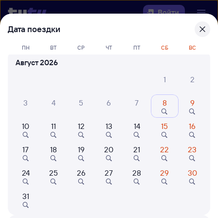
Войти
Дата поездки
Выберите день, чтобы найти
ж/д
ПН
ВТ
СР
ЧТ
ПТ
СБ
ВС
билеты Сенная — Пелым
Август 2026
Откуда
1
2
Куда
3
4
5
6
7
8
9
10
11
12
13
14
15
16
Когда
17
18
19
20
21
22
23
Кто едет
24
25
26
27
28
29
30
Найти поезда
31