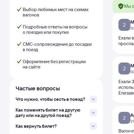
Мы о
Выбор любимых мест на схемах
вагонов
М
2
Подробные ответы на вопросы
3
о поездке или покупке
Ехали в
проспа
СМС-сопровождение до посадки
в поезд
Оформление без регистрации
М
на сайте
2
3
Ехали 3
использ
Частые вопросы
Елизав
Что нужно, чтобы сесть в поезд?
Как поменять билет на другую
А
дату или на другой поезд?
2
2
Как вернуть билет?
Вагон к