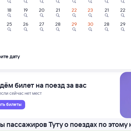
18
19
20
21
22
23
21
22
С
Проходящий
1 д 8 ч 25 м в пути
40
16:05
25
26
27
28
29
30
28
29
8,1
Нижний
ль
Отель
Квартира
в П
ороссийска
kiGlamp
Отель Солнечный
Апартаменты С
на
ите дату
Черноисточинс
ледования
ближайшие: 8, 10, 12 августа
Ма
шбэк 405
шоссе
⁠500 ⁠₽
1 ⁠030 ⁠₽
2 ⁠304 ⁠₽
дём билет на поезд за вас
если сейчас нет мест
ать билеты
ы пассажиров Туту о поездах по этому