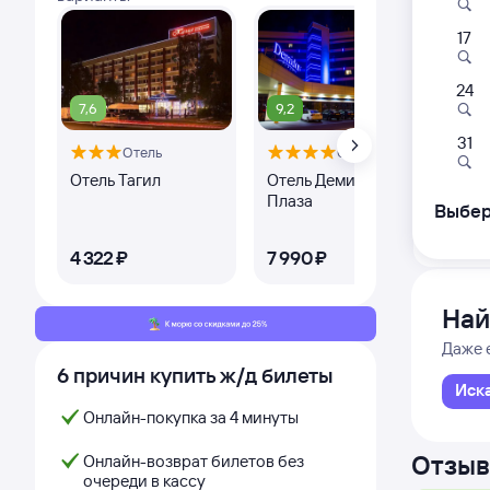
17
522
06:
24
7,6
9,2
Сенная
31
Отель
Отель
Оте
Сенной
из Нов
Отель Тагил
Отель Демидов
Lip
Плаза
Выбер
Дни с
Ке
4 ⁠322 ⁠₽
7 ⁠990 ⁠₽
13 
Най
Даже 
6 причин купить ж/д билеты
Иск
Онлайн-покупка за 4 минуты
Отзыв
Онлайн-возврат билетов без
очереди в кассу