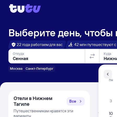
Выберите день, чтобы
22 года работаем для вас
42 млн путешествуют с
Откуда
Куда
Москва
Санкт-Петербург
Санкт-Пе
ПН
Распи
Отели в Нижнем
3
Все
Тагиле
Расписа
Путешественникам нравятся эти
Открыта про
10
варианты