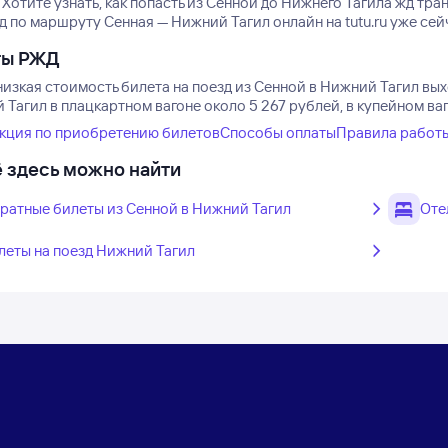
Хотите узнать, как попасть из Сенной до Нижнего Тагила жд т
д по маршруту Сенная — Нижний Тагил онлайн на tutu.ru уже сей
ты РЖД
изкая стоимость билета на поезд из Сенной в Нижний Тагил вых
Тагил в плацкартном вагоне около 5 267 рублей, в купейном ва
кция по приобретению билетов
Способы оплаты
Правила работ
 здесь можно найти
ратные билеты из Сенной в Нижний Тагил
Оте
леты на поезд Нижний Тагил