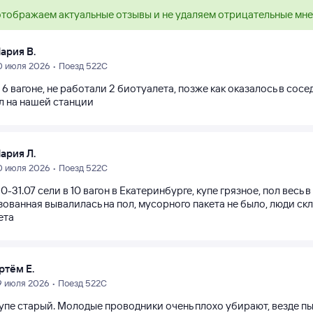
тображаем актуальные отзывы и не удаляем отрицательные мн
ария В.
0 июля 2026 • Поезд 522С
 6 вагоне, не работали 2 биотуалета, позже как оказалось в сос
л на нашей станции
ария Л.
0 июля 2026 • Поезд 522С
0-31.07 сели в 10 вагон в Екатеринбурге, купе грязное, пол весь в
ованная вывалилась на пол, мусорного пакета не было, люди ск
ета
ртём Е.
9 июля 2026 • Поезд 522С
упе старый. Молодые проводники очень плохо убирают, везде пыл