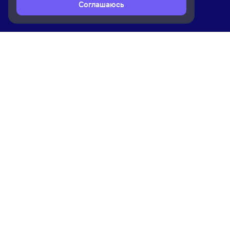
Соглашаюсь
Расписание поездов
Ж/д билеты Сенная → Нижний Таги
Ком
Приложение Туту
О на
Вака
Конт
Прав