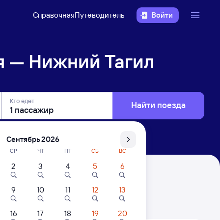
Справочная
Путеводитель
Войти
я — Нижний Тагил
Кто едет
Найти поезда
Сентябрь 2026
СР
ЧТ
ПТ
СБ
ВС
2
3
4
5
6
9
10
11
12
13
. Цены за 1 пассажира
16
17
18
19
20