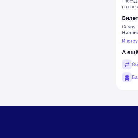
1 поезд.
на поез
Биле
Самая н
Нижний 
Инстру
А ещё
Об
Би