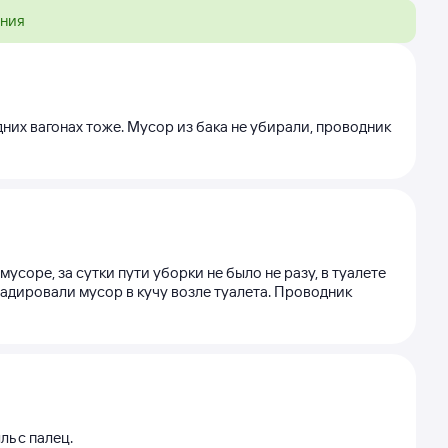
ения
едних вагонах тоже. Мусор из бака не убирали, проводник
 мусоре, за сутки пути уборки не было не разу, в туалете
ладировали мусор в кучу возле туалета. Проводник
ь с палец.