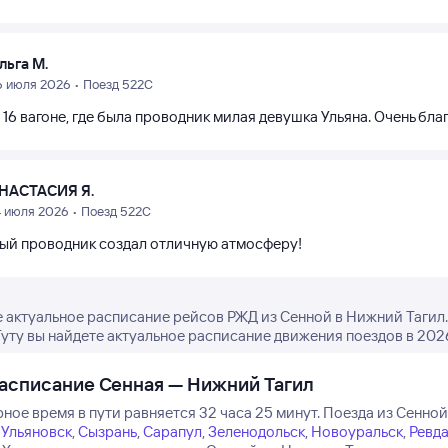
льга М.
6 июля 2026 • Поезд 522С
 16 вагоне, где была проводник милая девушка Ульяна. Очень бла
НАСТАСИЯ Я.
4 июля 2026 • Поезд 522С
ый проводник создал отличную атмосферу!
 актуальное расписание рейсов РЖД из Сенной в Нижний Тагил.
Туту вы найдете актуальное расписание движения поездов в 2026
асписание Сенная — Нижний Тагил
ное время в пути равняется 32 часа 25 минут.
Поезда из Сенной
,
Ульяновск
,
Сызрань
,
Сарапул
,
Зеленодольск
,
Новоуральск
,
Ревд