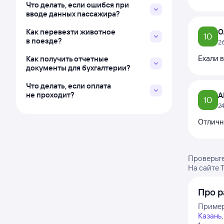
Что делать, если ошибся при
вводе данных пассажира?
Как перевезти животное
О
10
в поезде?
2
Ехали в
Как получить отчетные
документы для бухгалтерии?
Что делать, если оплата
не проходит?
А
10
2
Отличн
Проверьте
На сайте 
Про р
Пример
Казань