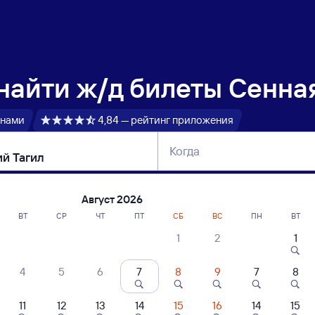
 найти
ж/д билеты Сенна
 нами
4,84 — рейтинг приложения
Когда
тербург
Москва
Сегодня
Завтра
Август 2026
ВТ
СР
ЧТ
ПТ
СБ
ВС
ПН
ВТ
1
2
1
сание поездов Сенная — Нижний Тагил
4
5
6
7
8
9
7
8
ние поездов Нижний Тагил — Сенная
дажа билетов на 4 ноября. Отправление и прибытие по местному времени
11
12
13
14
15
16
14
15