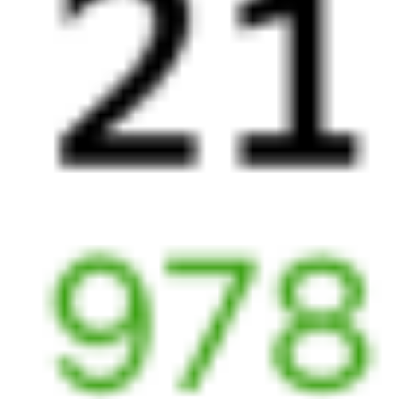
Выбрать дату
363У + 135Ж
3 642 ₽
поездки
от
358*Й
135Ж
21:32
01:43
1 пересадка
Сенной
,
Сенная
Милославское
1 д 14 ч 57 м
2 д 5 ч 11 м в пути
Выбрать дату
357Й + 135Ж
4 537 ₽
поездки
от
452*Г
135Ж
21:50
01:43
1 пересадка
Сенной
,
Сенная
Милославское
1 д 14 ч 43 м
2 д 4 ч 53 м в пути