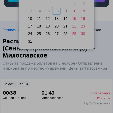
1
2
3
4
5
6
7
8
9
10
11
12
13
14
15
16
17
18
19
20
21
22
23
·
Расписание поездов
Ж/д билеты Сенной → Милославское
24
25
26
27
28
29
30
Расписание поездов Сенной
31
(Сенная, Приволжская ж.д.) —
Милославское
Открыта продажа билетов на 3 ноября · Отправление
и прибытие по местному времени. Цены за 1 пассажира
236*Э
135Ж
00:38
01:43
1 пересадка
Сенной
,
Сенная
Милославское
12 ч 28 м
1 д 2 ч 5 м в пути