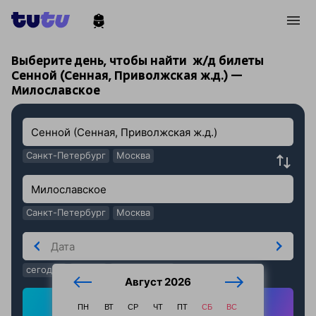
!
!
Выберите день, чтобы найти
ж/д билеты
Сенной (Сенная, Приволжская ж.д.) —
Милославское
Санкт-Петербург
Москва
Санкт-Петербург
Москва
сегодня
завтра
послезавтра
Август 2026
Найти ж/д билеты
ПН
ВТ
СР
ЧТ
ПТ
СБ
ВС