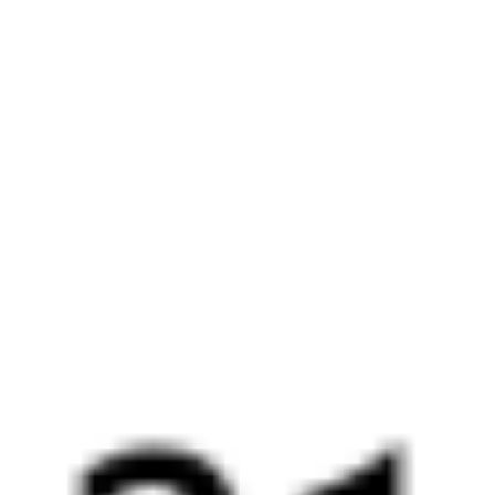
Сенной
,
Сенная
Милославское
1 ч 17 м
14 ч 44 м в пути
Выбрать дату
047Ж + 379В
3 750 ₽
поездки
от
048*Ж
475Ж
16:05
05:49
1 пересадка
Сенной
,
Сенная
Милославское
1 ч 2 м
14 ч 44 м в пути
Выбрать дату
047Ж + 475Ж
4 952 ₽
поездки
от
364*У
135Ж
21:32
01:43
1 пересадка
Сенной
,
Сенная
Милославское
1 д 14 ч 58 м
2 д 5 ч 11 м в пути