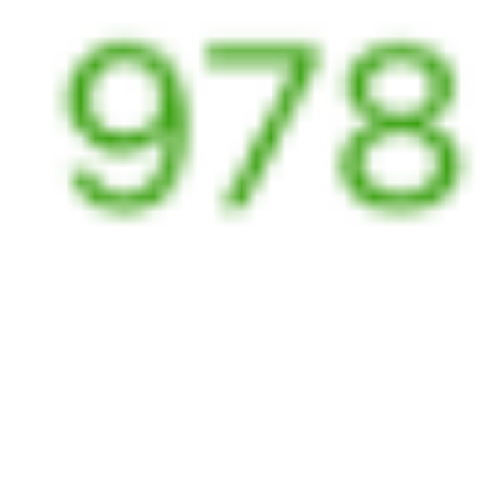
Выбрать дату
047Ж + 379Й
7 003 ₽
поездки
от
048*Ж
233*С
16:05
09:38
1 пересадка
Сенной
,
Сенная
Милославское
4 ч 53 м
18 ч 33 м в пути
Выбрать дату
047Ж + 234С
6 721 ₽
поездки
от
048*Ж
198Ж
16:05
09:00
1 пересадка
Сенной
,
Сенная
Милославское
4 ч 40 м
17 ч 55 м в пути
Выбрать дату
047Ж + 198Ж
3 328 ₽
поездки
от