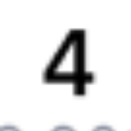
6 причин купить ж/д билеты именно здесь
Онлайн-покупка за 4 минуты
Онлайн-возврат билетов без очереди в кассу
Выбор любимых мест на схемах вагонов
Подробные ответы на вопросы о поездке или покупке
СМС-сопровождение до посадки в поезд
Оформление без регистрации на сайте
Частые вопросы
Что нужно, чтобы сесть в поезд?
Как поменять билет на другую дату или на другой поезд?
Как вернуть билет?
Что делать, если ошибся при вводе данных пассажира?
Как перевезти животное в поезде?