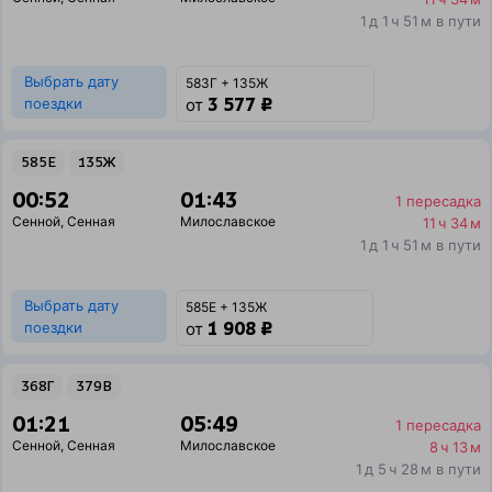
1 д 1 ч 51 м в пути
Выбрать дату
583Г + 135Ж
3 577 ₽
поездки
от
585Е
135Ж
00:52
01:43
1 пересадка
Сенной
,
Сенная
Милославское
11 ч 34 м
1 д 1 ч 51 м в пути
Выбрать дату
585Е + 135Ж
1 908 ₽
поездки
от
368Г
379В
01:21
05:49
1 пересадка
Сенной
,
Сенная
Милославское
8 ч 13 м
1 д 5 ч 28 м в пути