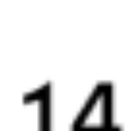
048*Ж
015Ж
16:05
08:23
1 пересадка
Сенной
,
Сенная
Милославское
3 ч 12 м
17 ч 18 м в пути
Выбрать дату
047Ж + 015Ж
6 721 ₽
поездки
от
048*Ж
471*С
16:05
07:24
1 пересадка
Сенной
,
Сенная
Милославское
2 ч 4 м
16 ч 19 м в пути
Выбрать дату
047Ж + 472С
6 625 ₽
поездки
от
048*Ж
197Щ