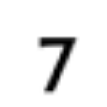
Выбрать дату
515Г + 005Ж
6 471 ₽
поездки
от
048*Ж
135Й
16:05
20:30
1 пересадка
Сенной
,
Сенная
Милославское
11 ч 8 м
1 д 5 ч 25 м в пути
Выбрать дату
047Ж + 135Й
7 045 ₽
поездки
от
048*Ж
379Й
16:05
19:18
1 пересадка
Сенной
,
Сенная
Милославское
13 ч 42 м
1 д 4 ч 13 м в пути