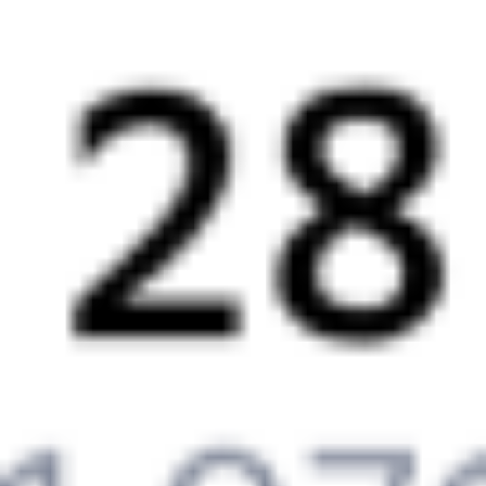
478*У
135Ж
22:12
01:43
1 пересадка
Сенной
,
Сенная
Милославское
1 д 14 ч 29 м
2 д 4 ч 31 м в пути
Выбрать дату
477У + 135Ж
3 642 ₽
поездки
от
270*Ь
135Ж
22:29
01:43
1 пересадка
Сенной
,
Сенная
Милославское
13 ч 55 м
1 д 4 ч 14 м в пути
Выбрать дату
269Ь + 135Ж
3 677 ₽
поездки
от