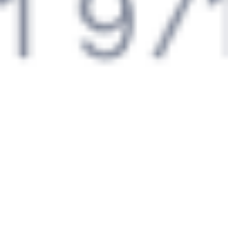
128*Ы
135Ж
22:29
01:43
1 пересадка
Сенной
,
Сенная
Милославское
13 ч 55 м
1 д 4 ч 14 м в пути
Выбрать дату
127Ы + 135Ж
3 792 ₽
поездки
от
274*И
135Ж
22:29
01:43
1 пересадка
Сенной
,
Сенная
Милославское
13 ч 55 м
1 д 4 ч 14 м в пути
Выбрать дату
273И + 135Ж
3 745 ₽
поездки
от
Найдём билет на поезд за вас