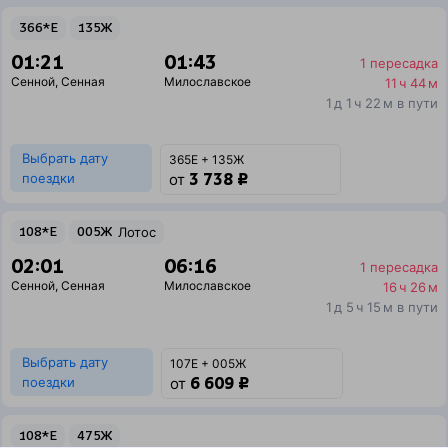
366*Е
135Ж
01:21
01:43
1 пересадка
Сенной
,
Сенная
Милославское
11 ч 44 м
1 д 1 ч 22 м в пути
Выбрать дату
365Е + 135Ж
3 738 ₽
поездки
от
108*Е
005Ж
Лотос
02:01
06:16
1 пересадка
Сенной
,
Сенная
Милославское
16 ч 26 м
1 д 5 ч 15 м в пути
Выбрать дату
107Е + 005Ж
6 609 ₽
поездки
от
108*Е
475Ж