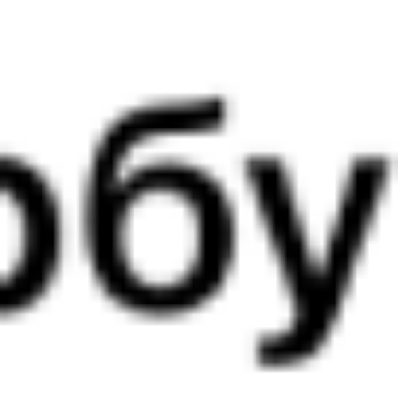
08:20
05:49
1 пересадка
Сенной
,
Сенная
Милославское
1 ч 3 м
22 ч 29 м в пути
Выбрать дату
097Э + 379В
5 651 ₽
поездки
от
060*Н
135Ж
08:20
01:43
1 пересадка
Сенной
,
Сенная
Милославское
4 ч 44 м
18 ч 23 м в пути
Выбрать дату
059Н + 135Ж
3 745 ₽
поездки
от
098*Э
135Ж
08:20
01:43
1 пересадка