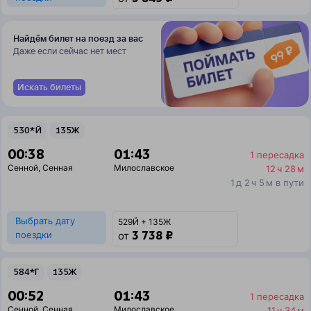
Найдём билет на поезд за вас
Даже если сейчас нет мест
Искать билеты
530*Й
135Ж
00:38
01:43
1 пересадка
Сенной
,
Сенная
Милославское
12 ч 28 м
1 д 2 ч 5 м в пути
Выбрать дату
529Й + 135Ж
3 738 ₽
поездки
от
584*Г
135Ж
00:52
01:43
1 пересадка
Сенной
,
Сенная
Милославское
11 ч 34 м