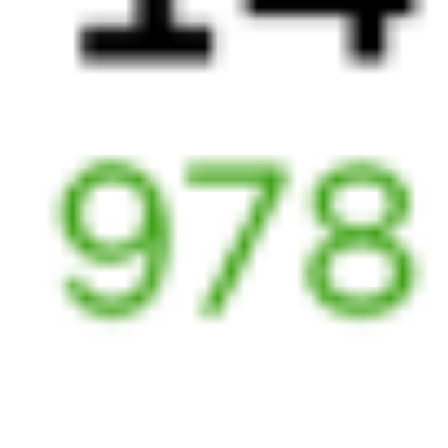
16:05
07:24
1 пересадка
Сенной
,
Сенная
Милославское
1 ч 31 м
16 ч 19 м в пути
Выбрать дату
047Ж + 197Щ
7 084 ₽
поездки
от
048*Ж
005Ж
Лотос
16:05
06:16
1 пересадка
Сенной
,
Сенная
Милославское
2 ч 48 м
15 ч 11 м в пути
Выбрать дату
047Ж + 005Ж
6 569 ₽
поездки
от
048*Ж
379В
16:05
05:49
1 пересадка