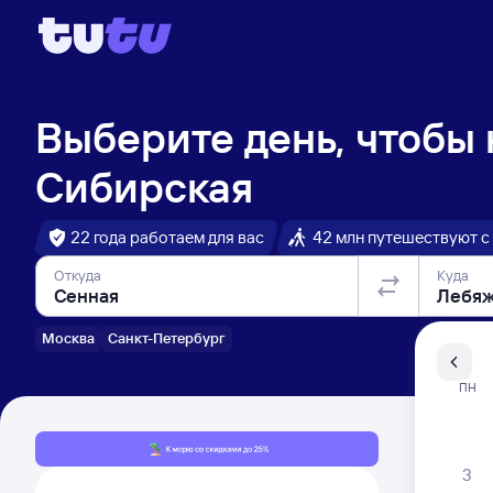
Выберите день, чтобы
Сибирская
22 года работаем для вас
42 млн путешествуют с
Откуда
Куда
Москва
Санкт-Петербург
Санкт-Пе
ПН
Распи
3