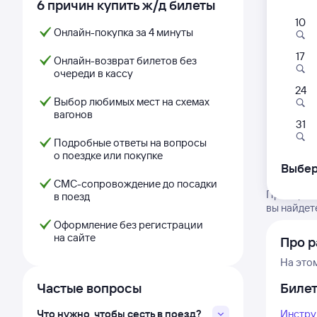
6 причин купить ж/д билеты
10
Онлайн-покупка за 4 минуты
17
Онлайн-возврат билетов без
очереди в кассу
24
Выбор любимых мест на схемах
вагонов
31
Подробные ответы на вопросы
о поездке или покупке
Выбер
СМС-сопровождение до посадки
Проверьте
в поезд
вы найдет
Оформление без регистрации
на сайте
Про р
На это
Частые вопросы
Биле
Что нужно, чтобы сесть в поезд?
Инстру