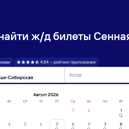
 найти
ж/д билеты Сенна
 нами
4,84 — рейтинг приложения
Когда
тербург
Москва
Сегодня
Завтра
Август 2026
ВТ
СР
ЧТ
ПТ
СБ
ВС
ПН
ВТ
1
2
1
сание поездов Сенная — Лебяжья-Сиб
4
5
6
7
8
9
7
8