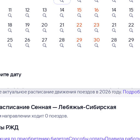
11
12
13
14
15
16
14
15
18
19
20
21
22
23
21
22
25
26
27
28
29
30
28
29
Нет рейсов по этому
Измените место отправления или при
другой транспо
ите дату
 маршрут рейсов РЖД из Сенной в Лебяжью-Сибирскую. Обратит
е актуальное расписание движения поездов в 2026 году.
Подроб
асписание Сенная — Лебяжья-Сибирская
м направлении ходит 0 поездов.
ты РЖД
кция по приобретению билетов
Способы оплаты
Правила работ