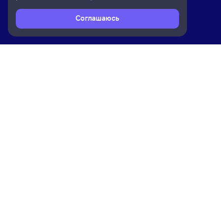
Соглашаюсь
Расписание поездов
Ж/д билеты Сенная → Лебяжья-Си
Ком
Приложение Туту
О на
Вака
Конт
Прав