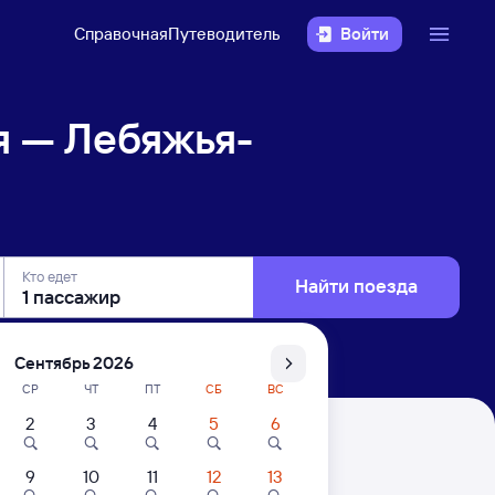
Справочная
Путеводитель
Войти
я — Лебяжья-
Кто едет
Найти поезда
Сентябрь 2026
СР
ЧТ
ПТ
СБ
ВС
2
3
4
5
6
ирская
9
10
11
12
13