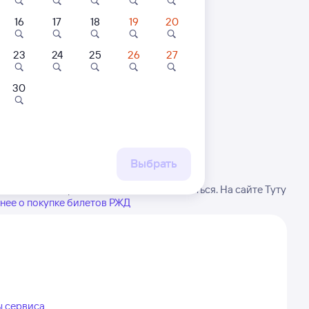
16
17
18
19
20
23
24
25
26
27
30
 маршруту
бытия, либо посмотрите
рт
Выбрать
е внимание, расписание может измениться. На сайте Туту
нее о покупке билетов РЖД
ы сервиса