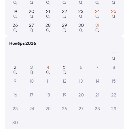
Выбор любимых мест на схемах вагонов
19
20
21
22
23
24
25
Подробные ответы на вопросы о поездке или
покупке
26
27
28
29
30
31
СМС-сопровождение до посадки в поезд
Ноябрь 2026
Оформление без регистрации на сайте
1
Частые вопросы
2
3
4
5
6
7
8
Что нужно, чтобы сесть в поезд?
9
10
11
12
13
14
15
Как поменять билет на другую дату или
на другой поезд?
16
17
18
19
20
21
22
Как вернуть билет?
23
24
25
26
27
28
29
Что делать, если ошибся при вводе данных
пассажира?
30
Как перевезти животное в поезде?