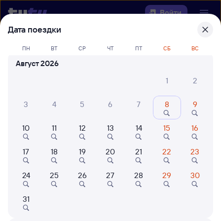
Войти
Дата поездки
Выберите день, чтобы найти
ж/д
ПН
ВТ
СР
ЧТ
ПТ
СБ
ВС
билеты Сенная — Красный Кут
Август 2026
Откуда
1
2
Куда
3
4
5
6
7
8
9
10
11
12
13
14
15
16
Когда
17
18
19
20
21
22
23
Кто едет
24
25
26
27
28
29
30
Найти поезда
31