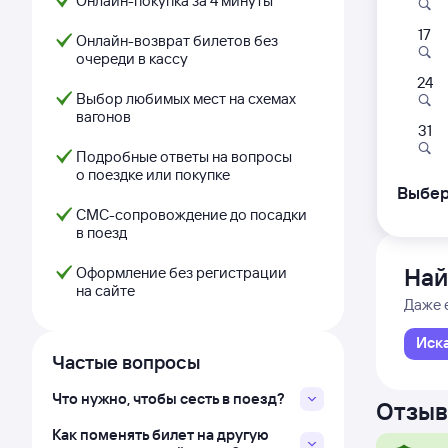
Онлайн-покупка за 4 минуты
17
354
Онлайн-возврат билетов без
очереди в кассу
05:
24
Выбор любимых мест на схемах
вагонов
Сенная
31
Сенной
Подробные ответы на вопросы
из Сир
о поездке или покупке
Дни с
Выбер
СМС-сопровождение до посадки
в поезд
Най
Оформление без регистрации
на сайте
Даже 
Иск
Частые вопросы
Что нужно, чтобы сесть в поезд?
Отзыв
Как поменять билет на другую