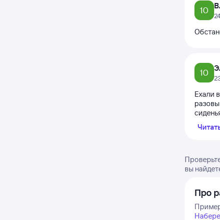
В
10
2
Обстан
Э
10
2
Ехали в
разовым
сиденья
Читат
Проверьте
вы найдет
Про р
Пример
Набере