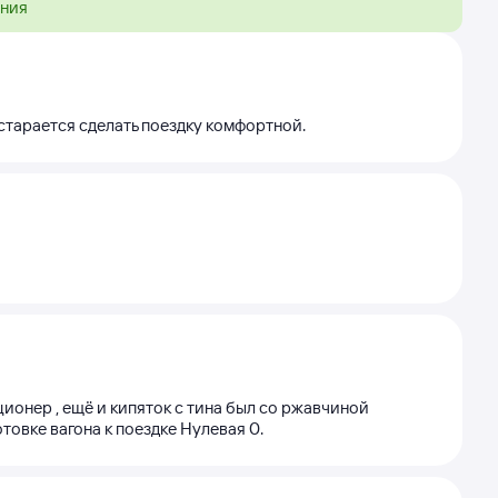
ения
 старается сделать поездку комфортной.
ционер , ещё и кипяток с тина был со ржавчиной
отовке вагона к поездке Нулевая 0.