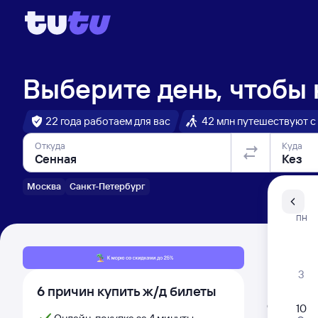
Выберите день, чтобы
22 года работаем для вас
42 млн путешествуют с
Откуда
Куда
Москва
Санкт-Петербург
Санкт-Пе
ПН
Распи
3
6 причин купить ж/д билеты
Расписа
Открыта про
10