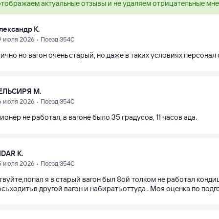
тображаем актуальные отзывы и не удаляем отрицательные мн
лександр К.
9 июля 2026 • Поезд 354С
ично но вагон очень старый, но даже в таких условиях персонал
ЕЛЬСИРЯ М.
6 июля 2026 • Поезд 354С
онер не работал, в вагоне было 35 градусов, 11 часов ада.
IDAR K.
5 июля 2026 • Поезд 354С
вуйте,попал я в старый вагон был 8ой толком не работал конди
ь ходить в другой вагон и набирать оттуда . Моя оценка по подг