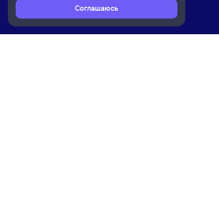
Соглашаюсь
Расписание поездов
Ж/д билеты Сенная → Кез
Ком
Приложение Туту
О на
Вака
Конт
Прав