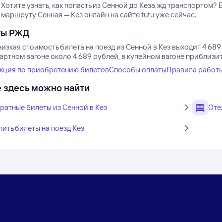
Хотите узнать, как попасть из Сенной до Кеза жд транспортом?
маршруту Сенная — Кез онлайн на сайте tutu уже сейчас.
ты РЖД
изкая стоимость билета на поезд из Сенной в Кез выходит 4 689
артном вагоне около 4 689 рублей, в купейном вагоне приблизит
кция по приобретению билетов
Способы оплаты
Правила работ
 здесь можно найти
ратные билеты из Сенной в Кез
Оте
пить билеты на поезд Кез