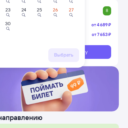
23
24
25
26
27
8
30
Плацкарт
от
4 ⁠689 ⁠₽
Купе
от
7 ⁠653 ⁠₽
Кез
ермь-2
Выберите дату
ршрут
Выбрать
 направлению