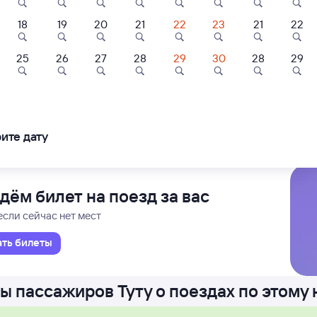
18
19
20
21
22
23
21
22
С
Проходящий
1 д 2 ч 59 м в пути
10
08:09
25
26
27
28
29
30
28
29
в П
иуса (Олимпийского Парка)
ледования
ближайшие: 7, 8, 9 августа
Ма
ите дату
дём билет на поезд за вас
если сейчас нет мест
ать билеты
ы пассажиров Туту о поездах по этому