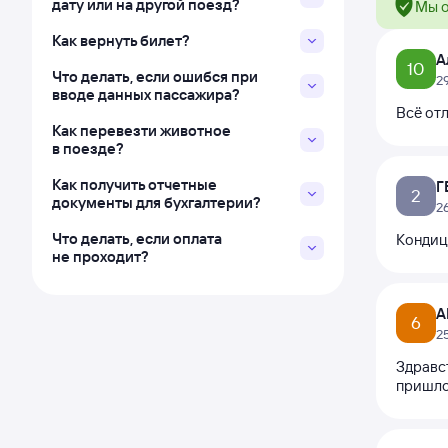
дату или на другой поезд?
Мы о
Как вернуть билет?
А
10
Что делать, если ошибся при
2
вводе данных пассажира?
Всё отл
Как перевезти животное
в поезде?
Как получить отчетные
Г
2
документы для бухгалтерии?
2
Что делать, если оплата
Кондици
не проходит?
A
6
2
Здравст
пришлос