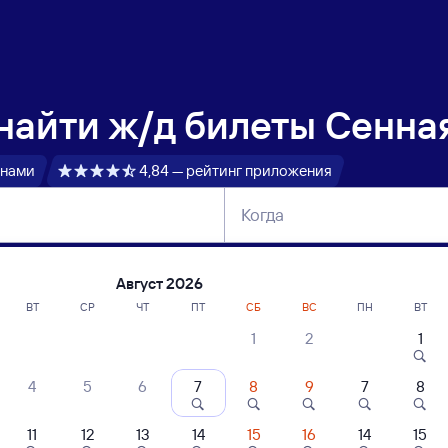
 найти
ж/д билеты Сенная
 нами
4,84 — рейтинг приложения
Когда
тербург
Москва
Сегодня
Завтра
Август 2026
ВТ
СР
ЧТ
ПТ
СБ
ВС
ПН
ВТ
1
2
1
сание поездов Сенная — Кез
4
5
6
7
8
9
7
8
ние поездов Кез — Сенная
дажа билетов на 4 ноября. Отправление и прибытие по местному времени
11
12
13
14
15
16
14
15