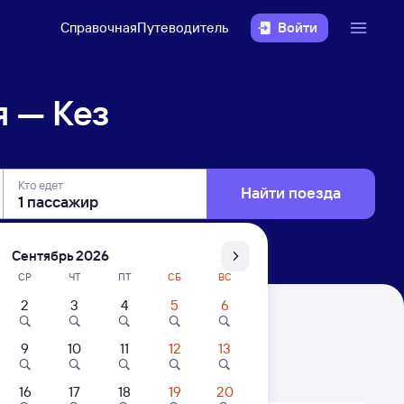
Справочная
Путеводитель
Войти
 — Кез
Кто едет
Найти поезда
Сентябрь 2026
СР
ЧТ
ПТ
СБ
ВС
2
3
4
5
6
9
10
11
12
13
. Цены за 1 пассажира
16
17
18
19
20