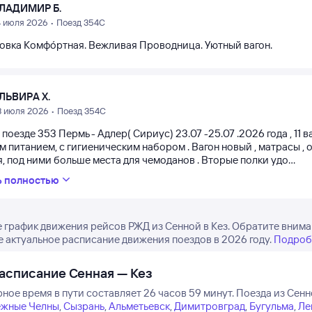
ЛАДИМИР Б.
4 июля 2026 • Поезд 354С
овка Комфóртная. Вежливая Проводница. Уютный вагон.
ЛЬВИРА Х.
3 июля 2026 • Поезд 354С
 поезде 353 Пермь - Адлер( Сириус) 23.07 -25.07 .2026 года , 11 в
 питанием, с гигиеническим набором . Вагон новый , матрасы ,
, под ними больше места для чемоданов . Вторые полки удо...
ь полностью
 график движения рейсов РЖД из Сенной в Кез. Обратите вниман
е актуальное расписание движения поездов в 2026 году.
Подроб
асписание Сенная — Кез
ное время в пути составляет 26 часов 59 минут.
Поезда из Сенн
жные Челны
,
Сызрань
,
Альметьевск
,
Димитровград
,
Бугульма
,
Ле