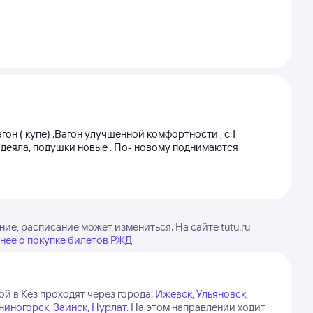
агон ( купе) .Вагон улучшенной комфортности , с 1
 одеяла, подушки новые . По- новому поднимаются
ие, расписание может измениться. На сайте tutu.ru
нее о покупке билетов РЖД
ой в Кез проходят через города:
Ижевск
,
Ульяновск
,
ниногорск
,
Заинск
,
Нурлат
.
На этом направлении ходит