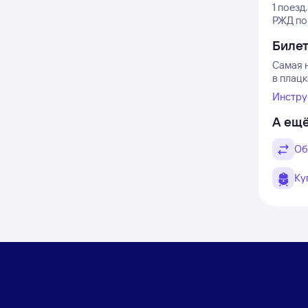
1 поезд.
РЖД по 
Биле
Самая н
в плацк
Инстру
А ещё
Об
Ку