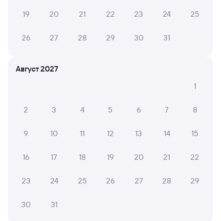
приблизительно 2 545 рублей.
Инструкция по приобретению билетов
19
20
21
22
23
24
25
Способы оплаты
Правила работы сервиса
26
27
28
29
30
31
А ещё здесь можно найти
Обратные билеты из Сенной в Чапаевск
Август 2027
Отели Чапаевска
1
Расписание поездов в Чапаевск
2
3
4
5
6
7
8
Расписание автобусов Сенной — Чапаевск
9
10
11
12
13
14
15
16
17
18
19
20
21
22
23
24
25
26
27
28
29
30
31