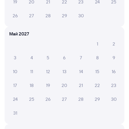
19
20
21
22
23
24
25
Оформление без регистрации на сайте
26
27
28
29
30
Частые вопросы
Май 2027
Что нужно, чтобы сесть в поезд?
1
2
Как поменять билет на другую дату или
на другой поезд?
3
4
5
6
7
8
9
Как вернуть билет?
10
11
12
13
14
15
16
Что делать, если ошибся при вводе данных
пассажира?
17
18
19
20
21
22
23
Как перевезти животное в поезде?
24
25
26
27
28
29
30
Как получить отчетные документы для
бухгалтерии?
31
Что делать, если оплата не проходит?