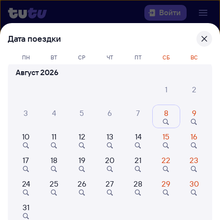
Войти
Дата поездки
Выберите день, чтобы найти
ж/д
билеты Сенная — Чапаевск
ПН
ВТ
СР
ЧТ
ПТ
СБ
ВС
Август 2026
Откуда
1
2
Куда
3
4
5
6
7
8
9
Когда
10
11
12
13
14
15
16
Кто едет
17
18
19
20
21
22
23
24
25
26
27
28
29
30
Найти поезда
31