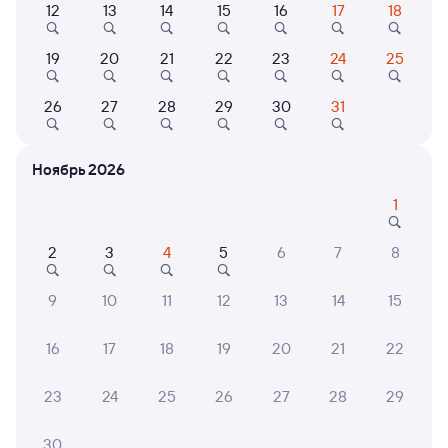
12
13
14
15
16
17
18
Найдём билет на поезд за вас
Даже если сейчас нет мест
19
20
21
22
23
24
25
Искать билеты
26
27
28
29
30
31
Отели в Чапаевске
Все
Ноябрь 2026
Путешественникам нравятся эти варианты
1
2
3
4
5
6
7
8
9,5
9
10
11
12
13
14
15
Отель
Квартира
Кварт
16
17
18
19
20
21
22
Легенда
Квартира в уютном
Уютна
районе города
23
24
25
26
27
28
29
2 ⁠550 ⁠₽
1 ⁠800 ⁠₽
2 ⁠600
30