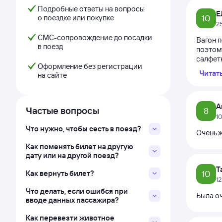
Подробные ответы на вопросы
Е
о поездке или покупке
10
2
СМС-сопровождение до посадки
Вагон 
в поезд
поэтому
салфетк
Оформление без регистрации
Читат
на сайте
A
Частые вопросы
8
1
Что нужно, чтобы сесть в поезд?
Очень ж
Как поменять билет на другую
дату или на другой поезд?
Т
Как вернуть билет?
10
1
Что делать, если ошибся при
Была о
вводе данных пассажира?
Как перевезти животное