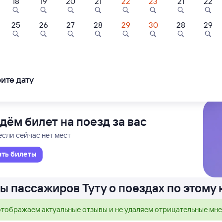
18
19
20
21
22
23
21
22
Проходящий
1 д 7 ч 3 м в пути
27
08:30
25
26
27
28
29
30
28
29
Показать
Богд
ещё 3
в 
варианта
ловодска
ледования
ближайшие: 8, 12, 16 августа
Ма
ите дату
дём билет на поезд за вас
если сейчас нет мест
ать билеты
ы пассажиров Туту о поездах по этому
тображаем актуальные отзывы и не удаляем отрицательные мн