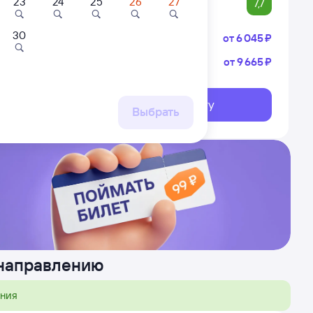
23
24
25
26
27
7,7
30
Плацкарт
от
6 ⁠045 ⁠₽
Купе
от
9 ⁠665 ⁠₽
анович
Тюмень
Выберите дату
ршрут
Выбрать
 направлению
ения