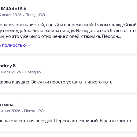
ЛИЗАВЕТА В.
5 июля 2026 • Поезд 119Э
попался очень чистый, новый и современный. Рядом с каждой кой
 очень удобно было наливать воду. Из недостатков было то, что 
и, но это уже было отношение людей к технике. Персон...
ь полностью
ndrey S.
0 июля 2026 • Поезд 119Э
арко и душно. За сутки просто устал от липкого пота
атьяна Г.
2 июня 2026 • Поезд 119Э
чень комфортная поездка. Персонал вежливый. В вагоне чисто.