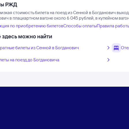
ты РЖД
изкая стоимость билета на поезд из Сенной в Богданович выход
вич в плацкартном вагоне около 6 045 рублей, в купейном ваго
кция по приобретению билетов
Способы оплаты
Правила работ
 здесь можно найти
ратные билеты из Сенной в Богданович
Оте
леты на поезд до Богдановича