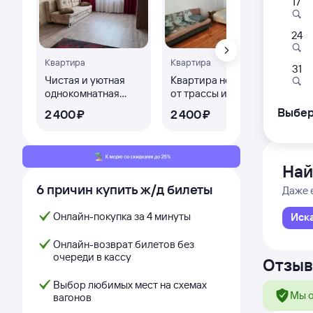
17
119Э
00:
24
Квартира
Квартира
Сенная
31
Сенной
Чистая и уютная
Квартира недалеко
из Кис
однокомнатная
от трассы и парка
квартира
отдыха
Дни с
Выбер
2 ⁠400 ⁠₽
2 ⁠400 ⁠₽
Най
6 причин купить ж/д билеты
Даже 
Онлайн-покупка за 4 минуты
Иск
Онлайн-возврат билетов без
очереди в кассу
Отзыв
Выбор любимых мест на схемах
Мы о
вагонов