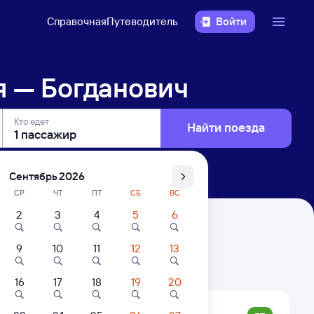
Справочная
Путеводитель
Войти
я — Богданович
Кто едет
Найти поезда
Сентябрь 2026
СР
ЧТ
ПТ
СБ
ВС
2
3
4
5
6
9
10
11
12
13
. Цены за 1 пассажира
16
17
18
19
20