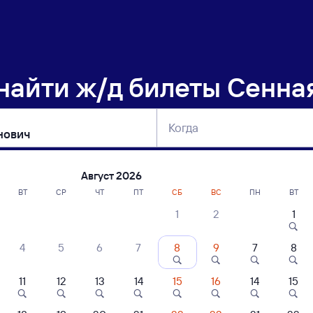
 найти
ж/д билеты Сенна
Когда
тербург
Москва
Сегодня
Завтра
Август 2026
ВТ
СР
ЧТ
ПТ
СБ
ВС
ПН
ВТ
1
2
1
сание поездов Сенная — Богданович
4
5
6
7
8
9
7
8
ние поездов Богданович — Сенная
дажа билетов на 5 ноября. Отправление и прибытие по местному времени
11
12
13
14
15
16
14
15