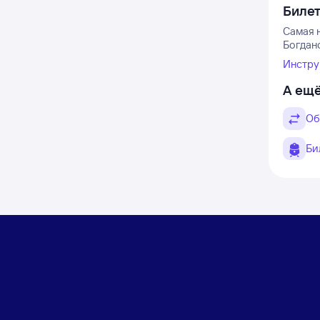
Биле
Самая н
Богдано
Инстру
А ещё
Об
Би