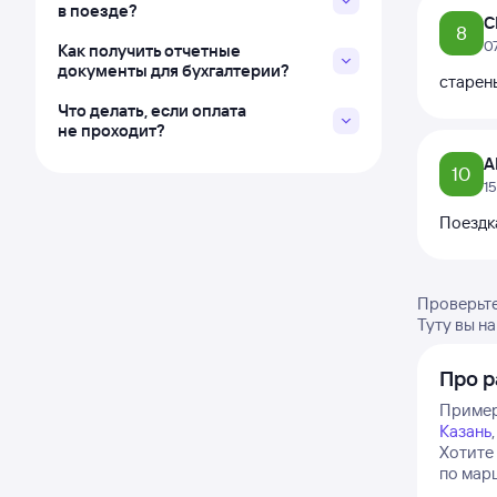
в поезде?
С
8
0
Как получить отчетные
документы для бухгалтерии?
старень
Что делать, если оплата
не проходит?
А
10
1
Поездка
Проверьте
Туту вы н
Про р
Примерн
Казань
Хотите
по марш