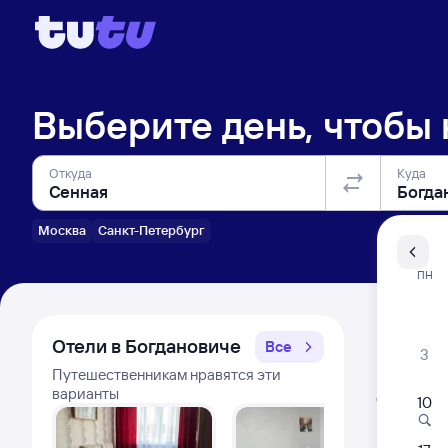
Выберите день, чтобы
Откуда
Куда
Москва
Санкт-Петербург
Санкт-Пе
ПН
Распи
Отели в Богдановиче
Все
3
Путешественникам нравятся эти
Расписа
варианты
Открыта про
10