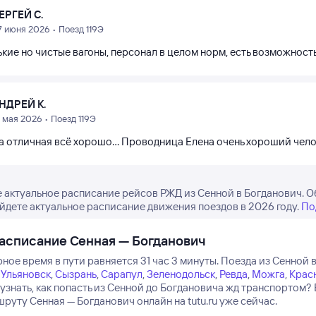
ЕРГЕЙ С.
7 июня 2026 • Поезд 119Э
кие но чистые вагоны, персонал в целом норм, есть возможность 
НДРЕЙ К.
5 мая 2026 • Поезд 119Э
 отличная всё хорошо... Проводница Елена очень хороший челов
 актуальное расписание рейсов РЖД из Сенной в Богданович. О
айдете актуальное расписание движения поездов в 2026 году.
По
асписание Сенная — Богданович
ое время в пути равняется 31 час 3 минуты.
Поезда из Сенной в
,
Ульяновск
,
Сызрань
,
Сарапул
,
Зеленодольск
,
Ревда
,
Можга
,
Крас
 узнать, как попасть из Сенной до Богдановича жд транспортом?
руту Сенная — Богданович онлайн на tutu.ru уже сейчас.