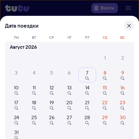
Войти
Дата поездки
Выберите день, чтобы найти
ж/д
билеты Сенная — Ангарск
ПН
ВТ
СР
ЧТ
ПТ
СБ
ВС
Август 2026
22 года работаем для вас
42 млн путешествуют с на
1
2
Откуда
3
4
5
6
7
8
9
Куда
10
11
12
13
14
15
16
Когда
17
18
19
20
21
22
23
Кто едет
24
25
26
27
28
29
30
Найти поезда
31