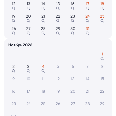
12
13
14
15
16
17
18
Самый быстрый
270С
Проходящий
8,1
19
20
21
22
23
24
25
4 д 12 ч 17 м в пути
01:37
17:54
26
27
28
29
30
31
Сенная
Ангарск
Сенной
в Читу-2
Ноябрь 2026
из Адлера
1
Дни следования
ближайшие: 7, 9, 12 августа
Маршрут
2
3
4
5
6
7
8
Плацкарт
Купе
от
10 ⁠798 ⁠₽
от
13 ⁠345 ⁠₽
9
10
11
12
13
14
15
Выберите дату
16
17
18
19
20
21
22
Найдём билет на поезд за вас
23
24
25
26
27
28
29
Даже если сейчас нет мест