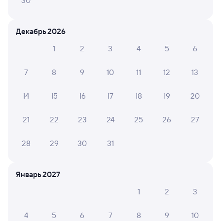
30
Искать билеты
Декабрь 2026
Отели в Ангарске
Все
1
2
3
4
5
6
Путешественникам нравятся эти варианты
7
8
9
10
11
12
13
14
15
16
17
18
19
20
8,0
9,6
21
22
23
24
25
26
27
Отель
Отель
Отель Ангара-
Премиум-отель
Апарт
28
29
30
31
Приоритет
ПушкинЪ
3 ⁠837 ⁠₽
7 ⁠178 ⁠₽
3 ⁠140
Январь 2027
1
2
3
Отзывы пассажиров Туту о поездах
4
5
6
7
8
9
10
по этому направлению