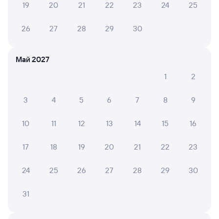
19
20
21
22
23
24
25
Поездка была комфортной. Благодарю персонал
поезда.
26
27
28
29
30
Май 2027
6 причин купить ж/д билеты
1
2
Онлайн-покупка за 4 минуты
3
4
5
6
7
8
9
Онлайн-возврат билетов без очереди в кассу
10
11
12
13
14
15
16
Выбор любимых мест на схемах вагонов
Подробные ответы на вопросы о поездке или
17
18
19
20
21
22
23
покупке
24
25
26
27
28
29
30
СМС-сопровождение до посадки в поезд
Оформление без регистрации на сайте
31