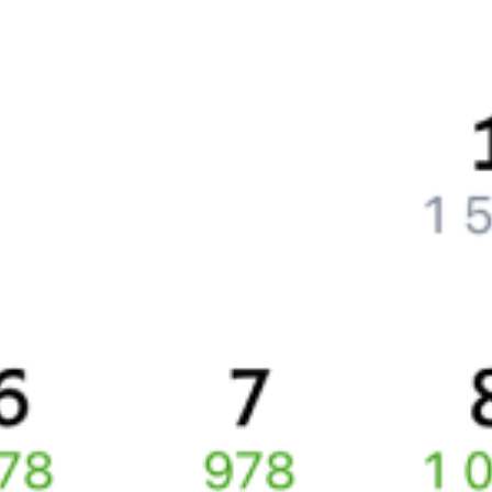
Что нужно, чтобы сесть в поезд?
Как поменять билет на другую дату или на другой поезд?
Как вернуть билет?
Что делать, если ошибся при вводе данных пассажира?
Как перевезти животное в поезде?
Как получить отчетные документы для бухгалтерии?
Что делать, если оплата не проходит?
Билеты РЖД
Вы можете заказать электронный жд билет и
железнодорожный билет на бланке РЖД.
Если вас интересует цена билета на поезд от
Себежа
до
Санкт-
Петербурга
, то укажите дату поездки. При этом вы увидите
стоимость билетов во всех доступных вагонах (плацкарт, купе
и др.) и сможете купить жд билеты
Себеж
–
Санкт-Петербург
онлайн.
Инструкция по приобретению билетов