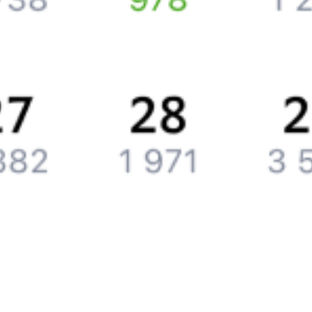
Компания
История Туту.ру
Вакансии
Обратная связь
Контактная информация
Партнерам
Реклама на Туту.ру
Партнерская программа
Загрузите в
App Store
Загрузите в
Google Play