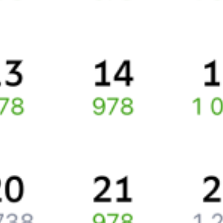
Способы оплаты
Правила работы сервиса
Про расписание Себеж — Санкт-Петербург
По выбранному направлению курсирует 0 поездов.
Ищете как добраться из
Себежа
до
Санкт-Петербурга
или как
доехать на поезде?
Попробуйте заказать и купить железнодорожный билет по
маршруту
Себеж
–
Санкт-Петербург
через интернет уже
сейчас.
Путешественникам
Справочная
Путеводитель по странам
Бонусная программа
Подарочные сертификаты