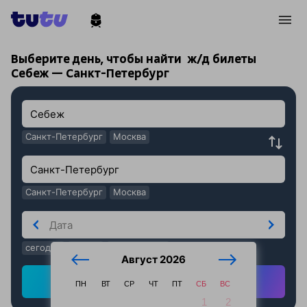
!
!
Выберите день, чтобы найти
ж/д билеты
Себеж — Санкт-Петербург
Санкт-Петербург
Москва
Санкт-Петербург
Москва
сегодня
завтра
послезавтра
Август 2026
Найти ж/д билеты
ПН
ВТ
СР
ЧТ
ПТ
СБ
ВС
1
2