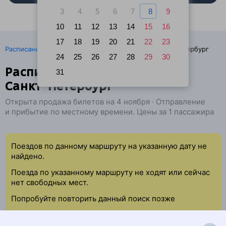
3
4
5
6
7
8
9
10
11
12
13
14
15
16
17
18
19
20
21
22
23
·
Расписание поездов
Ж/д билеты Себеж → Санкт-Петербург
24
25
26
27
28
29
30
Расписание поездов Себеж —
31
Санкт-Петербург
Открыта продажа билетов на 4 ноября · Отправление
и прибытие по местному времени. Цены за 1 пассажира
Поездов по данному маршруту на указанную дату не
найдено.
Поезда по указанному маршруту не ходят или сейчас
нет свободных мест.
Попробуйте повторить данный поиск позже