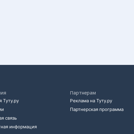
ния
Партнерам
 Туту.ру
Реклама на Туту.ру
ии
Партнерская программа
я связь
тная информация