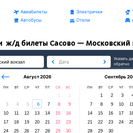
Авиабилеты
Электрички
Автобусы
Отели
и
ж/д билеты Сасово — Московский 
Указать д
обратно
тербург
сегодня
завтра
Август 2026
Сентябрь 20
послезавтра
ПН
ВТ
СР
ЧТ
ПТ
СБ
ВС
ПН
ВТ
СР
ЧТ
П
1
2
1
2
3
3
4
5
6
7
8
9
7
8
9
10
1
-Петербург
10
11
12
13
14
15
16
14
15
16
17
1
о — Московский вокзал
17
18
19
20
21
22
23
21
22
23
24
2
равление и прибытие по местному времени. Цены за 1 пасса
24
25
26
27
28
29
30
28
29
30