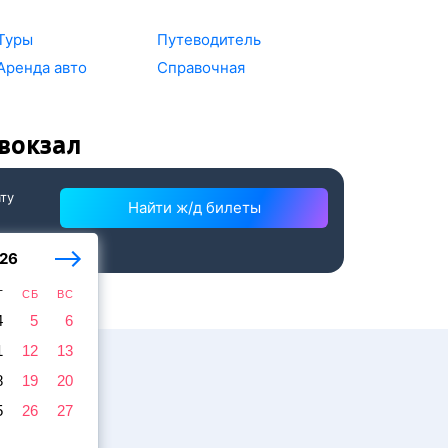
Туры
Путеводитель
Аренда авто
Справочная
вокзал
ату
Найти ж/д билеты
26
Т
СБ
ВС
4
5
6
1
12
13
8
19
20
5
26
27
жира