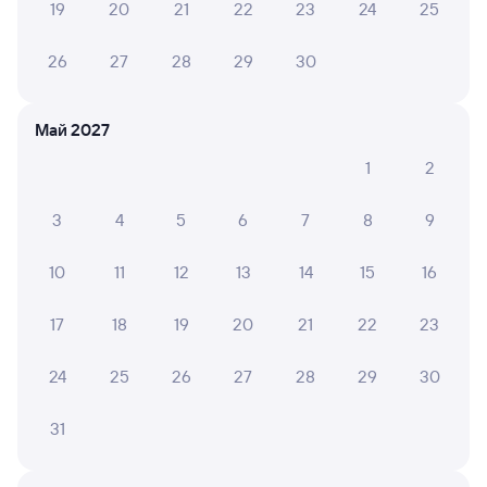
покупке
19
20
21
22
23
24
25
СМС-сопровождение до посадки в поезд
26
27
28
29
30
Оформление без регистрации на сайте
Май 2027
Частые вопросы
1
2
Что нужно, чтобы сесть в поезд?
3
4
5
6
7
8
9
Как поменять билет на другую дату или
на другой поезд?
10
11
12
13
14
15
16
Как вернуть билет?
17
18
19
20
21
22
23
Что делать, если ошибся при вводе данных
пассажира?
24
25
26
27
28
29
30
Как перевезти животное в поезде?
31
Как получить отчетные документы для
бухгалтерии?