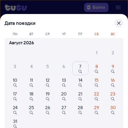
Войти
Дата поездки
Выберите день, чтобы найти
ж/д
билеты Саратов-1 Пасс. — Тамерлан
ПН
ВТ
СР
ЧТ
ПТ
СБ
ВС
Август 2026
22 года работаем для вас
42 млн путешествуют с на
1
2
Откуда
3
4
5
6
7
8
9
Куда
10
11
12
13
14
15
16
Когда
17
18
19
20
21
22
23
Кто едет
24
25
26
27
28
29
30
Найти поезда
31