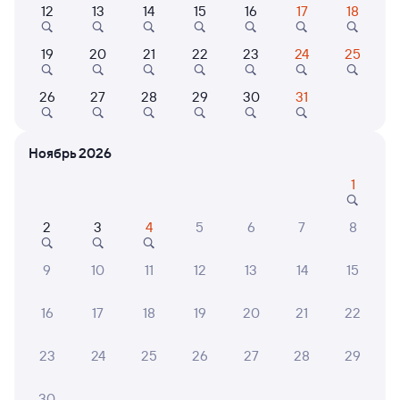
Выберите дату
12
13
14
15
16
17
18
Самый быстрый
19
20
21
22
23
24
25
364С
Проходящий
7,6
26
27
28
29
30
31
1 д 4 ч 19 м в пути
20:14
01:33
Саратов-1 Пасс.
Тамерлан
Ноябрь 2026
Саратов
Варна
из Сириуса (Олимпийского
в Челябинск
1
Парка)
2
3
4
5
6
7
8
Дни следования
ближайшие: 8, 10, 12 августа
Маршрут
9
10
11
12
13
14
15
Плацкарт
Купе
СВ
от
3 ⁠965 ⁠₽
от
8 ⁠297 ⁠₽
от
22 ⁠465 ⁠₽
16
17
18
19
20
21
22
Выберите дату
23
24
25
26
27
28
29
Найдём билет на поезд за вас
30