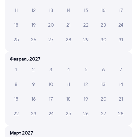
11
12
13
14
15
16
17
Елена В.
6
18
19
20
21
22
23
24
24 июля 2025 • Поезд 217Ж
Титан с кипятком не работал, кондиционер сломался,
25
26
27
28
29
30
31
+34°в купе -так себе удовольствие. Проводники
старались,к ним без претензий.
Февраль 2027
1
2
3
4
5
6
7
Галина С.
10
26 июня 2025 • Поезд 217Ж
8
9
10
11
12
13
14
Благодарность проводнику Роману ! Веселый,
креативный, внимательный!
15
16
17
18
19
20
21
22
23
24
25
26
27
28
Инна А.
4
13 июня 2025 • Поезд 217Ж
Посадка прошла ужасно!!! Проводники вообще не
Март 2027
открыли вагон: остановка длилась 2 минуты,