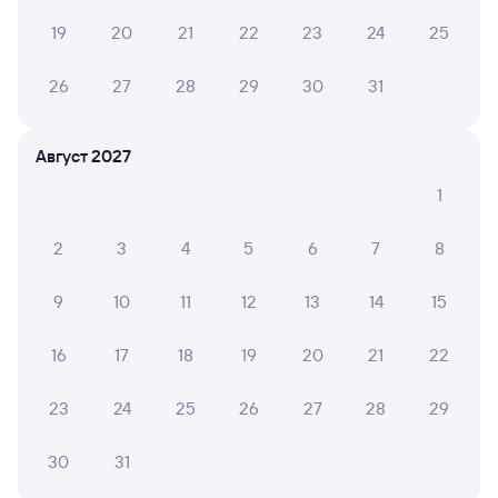
Инструкция по приобретению билетов
19
20
21
22
23
24
25
Способы оплаты
Правила работы сервиса
26
27
28
29
30
31
А ещё здесь можно найти
Обратные билеты из Саратова-1 Пасс.
Август 2027
в Оленегорск
1
Отели
Другие авиарейсы из Саратова
2
3
4
5
6
7
8
Купить билеты на поезд Оленегорск
9
10
11
12
13
14
15
Вокзал Саратов-1 Пасс.
16
17
18
19
20
21
22
23
24
25
26
27
28
29
30
31