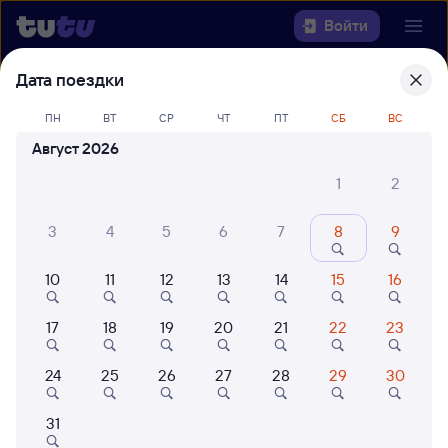
Войти
Дата поездки
Выберите день, чтобы найти
ж/д
билеты Саратов-1 Пасс. —
ПН
ВТ
СР
ЧТ
ПТ
СБ
ВС
Оленегорск
Август 2026
1
2
Откуда
3
4
5
6
7
8
9
Куда
10
11
12
13
14
15
16
Когда
17
18
19
20
21
22
23
Кто едет
24
25
26
27
28
29
30
Найти поезда
31