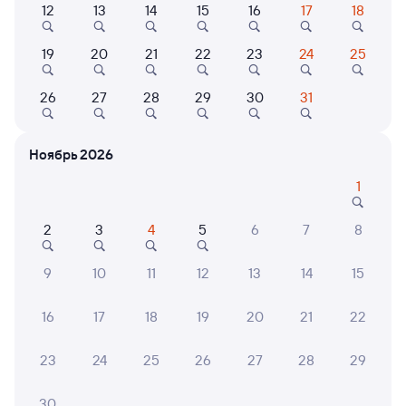
12
13
14
15
16
17
18
19
20
21
22
23
24
25
Найдём билет на поезд за вас
Даже если сейчас нет мест
26
27
28
29
30
31
Искать билеты
Ноябрь 2026
Отели в Оленегорске
Все
1
Путешественникам нравятся эти варианты
2
3
4
5
6
7
8
9
10
11
12
13
14
15
16
17
18
19
20
21
22
Показать
Квартира
ещё 2
Апартаменты Бизнес
варианта
23
24
25
26
27
28
29
студия в центре
города
4 ⁠662 ⁠₽
30