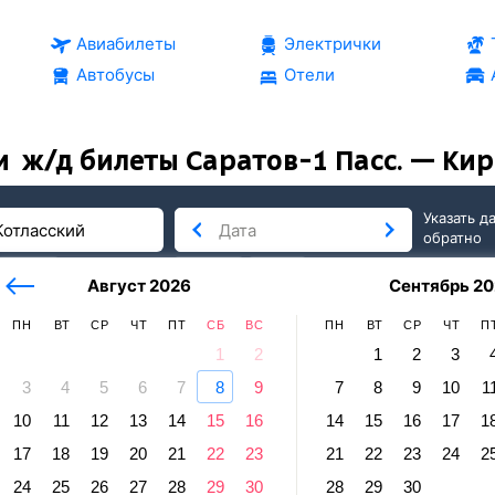
Авиабилеты
Электрички
Автобусы
Отели
и
ж/д билеты Саратов-1 Пасс. — Ки
Указать д
обратно
тербург
сегодня
завтра
Август 2026
Сентябрь 20
послезавтра
ПН
ВТ
СР
ЧТ
ПТ
СБ
ВС
ПН
ВТ
СР
ЧТ
П
1
2
1
2
3
3
4
5
6
7
8
9
7
8
9
10
1
в
10
11
12
13
14
15
16
14
15
16
17
1
ов-1 Пасс. — Киров-Котласский
17
18
19
20
21
22
23
21
22
23
24
2
равление и прибытие по местному времени. Цены за 1 пасса
24
25
26
27
28
29
30
28
29
30