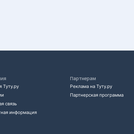
ния
Партнерам
 Туту.ру
Реклама на Туту.ру
ии
Партнерская программа
я связь
тная информация