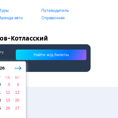
Туры
Путеводитель
Аренда авто
Справочная
ров-Котласский
ату
Найти ж/д билеты
26
Т
СБ
ВС
4
5
6
1
12
13
8
19
20
5
26
27
жира